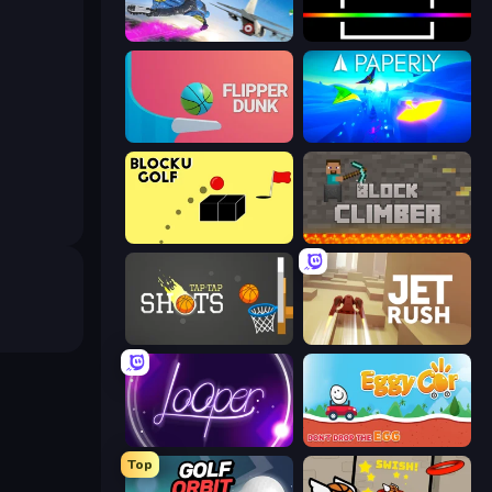
Base Jump Wing Suit Flying
Beam
Flipper Dunk 3D
Paperly: Paper Plane Adventure
Bounce Blocku Golf
Block Climber
Tap-Tap Shots
Jet Rush
Looper
Eggy Car
Top