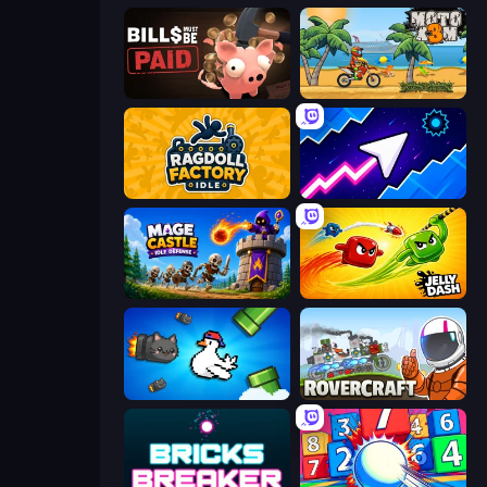
Bills Must Be Paid
Moto X3M
Ragdoll Factory Idle
Space Waves
Mage Castle Idle Defense
Jelly Dash
Honk
Rovercraft