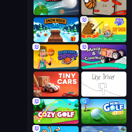
Golf Orbit
Flappy Dunk
Snow Rider 3D
Fish Orbit
Basketball Orbit
Merge & Construct
Tiny Cars
Line Driver
Cozy Golf
Mini Golf Club