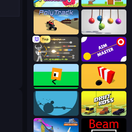
Bucket Crusher
Total Crush
PolyTrack
Pendulum Master
Top
Ragdoll Archers
Aim Master
Oh, flip!
Color Hole
circloO
Drift Boss