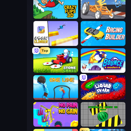
Crazy Flips 3D
Draw Crash Race
Draw Climber
Racing Builder
Top
Stone Grass: Mowing Simulator
Bouncemasters
One Line
Liquid Swarm
No Pain No Gain - Ragdoll Sandbox
Hydraulic Press 2D ASMR