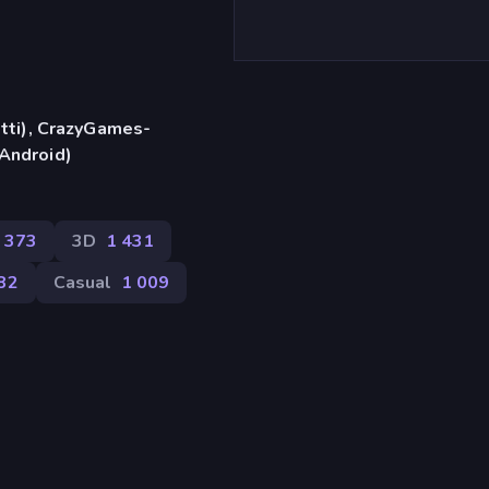
etti), CrazyGames-
(Android)
 373
3D
1 431
82
Casual
1 009