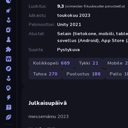
Luokitus
9,3
(
viimeisten 6 kuukauden perusteella
)
Julkaistu
toukokuu 2023
Pelimoottori
Unity 2021
Alustat
Selain (tietokone, mobiili, tabl
sovellus (Android), App Store 
Suunta
Pystykuva
Kolikkopeli
669
Tykki
21
Mobile
2
Tuhoa
270
Puolustus
186
Pallo
1
Julkaisupäivä
miessemánnu 2023