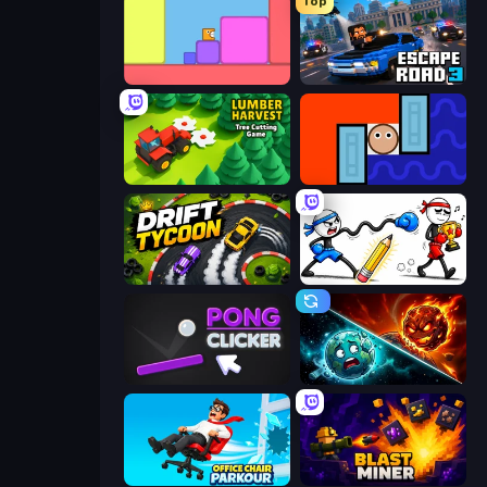
Top
Level EATEN!
Escape Road 3
Lumber Harvest: Tree Cutting Game
Lava and Aqua
Drift Tycoon
Doodle Smash
Pong Clicker
PlanetCrush 2
Office Chair Parkour
Blast Miner