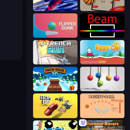
Hyperspace Racers 3
Flappy Dunk
Flipper Dunk 3D
Beam
.
X Trench Run
Eggy Car
Snow Rider 3D
Pendulum Master
Escape Road
Basket-Ball