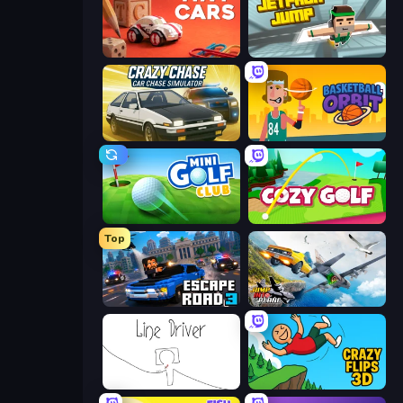
Tiny Cars
Jetpack Jump
Crazy Chase - Car Chase Simulator
Basketball Orbit
Mini Golf Club
Cozy Golf
Top
Escape Road 3
Jump Into The Plane
Line Driver
Crazy Flips 3D