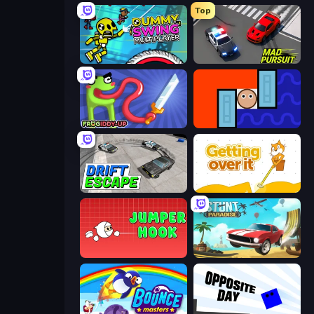
Top
Crazy Dummy Swing Multiplayer
Mad Pursuit
Frogiddy
Lava and Aqua
Drift Escape
Getting Over It
Jumper Hook
Stunt Paradise