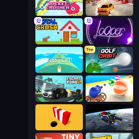
Bucket Crusher
Burnout Racers
Total Crush
Looper
Top
Fabby Golf!
Golf Orbit
Escape Road 2
Ball Blaster
Color Hole
Flying Wings HoverCraft