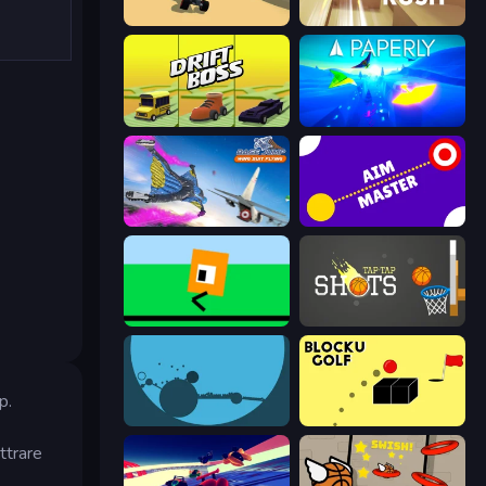
PolyTrack
Jet Rush
Drift Boss
Paperly: Paper Plane Adventure
Base Jump Wing Suit Flying
Aim Master
Oh, flip!
Tap-Tap Shots
p.
circloO
Bounce Blocku Golf
ttrare