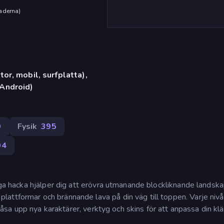
aderna
)
or, mobil, surfplatta),
Android)
0
Fysik
395
04
iga hacka hjälper dig att erövra utmanande blockliknande landska
attformar och brännande lava på din väg till toppen. Varje nivå
 låsa upp nya karaktärer, verktyg och skins för att anpassa din klä