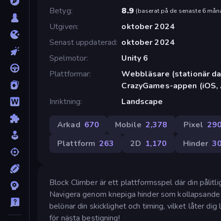
Betyg
8.9
(
baserat på de senaste 6 mån
Utgiven
oktober 2024
Senast uppdaterad
oktober 2024
Spelmotor
Unity 6
Plattformar
Webbläsare (stationär dat
CrazyGames-appen (iOS, 
Inriktning
Landscape
Arkad
670
Mobile
2,378
Pixel
29
Plattform
263
2D
1,170
Hinder
3
Block Climber är ett plattformsspel där din pålitl
Navigera genom knepiga hinder som kollapsande pl
belönar din skicklighet och timing, vilket låter dig
för nästa bestigning!