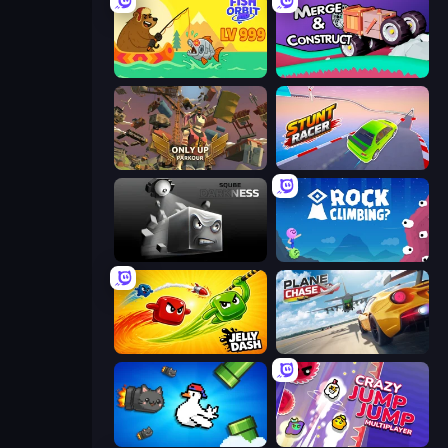
Fish Orbit
Merge & Construct
Only Up: Parkour
Stunt Racer
Sqube Darkness
Rock Climbing?
Jelly Dash
Plane Chase
Honk
Crazy Jump Jump Multiplayer