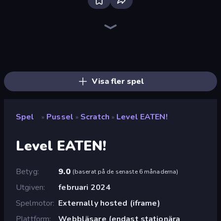
Piece of Cake: Merge and Bake
Skydom
Piles of Mahjong
Alchemy: Merge Elements
Land Explorers: Merge & Build
Mergest Kingdom
Screw Out: Bolts and Nuts
Farm Merge Valley
Mansion Tale: Merge Secrets
Elemental Monsters: Merge
Castle Craft
Skydom: Reforged
Arrow Escape
Tropical Merge
Designville: Merge & Design
Block Blaster
Pixel Blast
Fairyland Merge & Magic
Visa fler spel
Spel
Pussel
Scratch
Level EATEN!
»
»
»
Level EATEN!
Betyg
9.0
(
baserat på de senaste 6 månaderna
)
Utgiven
februari 2024
Spelmotor
Externally hosted (iframe)
Plattform
Webbläsare (endast stationära