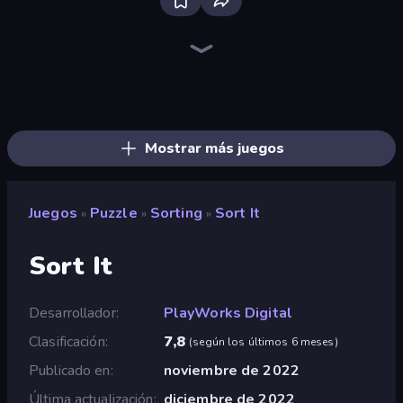
Bloxd.io
Ragdoll Archers
EvoWars.io
Piece of Cake: Merge and Bake
Veck.io
Racing Limits
Traffic Rider
Solitario Chino
Screw Out: Bolts and Nuts
Words of Wonders
Piles of Mahjong
Designville: Merge & Design
Miniblox
Space Waves
Stickman Clash
SkillWarz
Fortzone Battle Royale
Arrow Escape
Mostrar más juegos
Juegos
Puzzle
Sorting
Sort It
»
»
»
Sort It
Desarrollador
PlayWorks Digital
Clasificación
7,8
(
según los últimos 6 meses
)
Publicado en
noviembre de 2022
Última actualización
diciembre de 2022