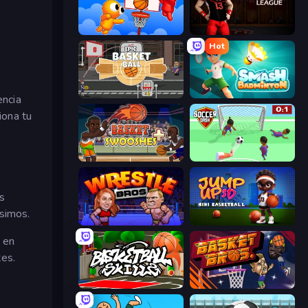
Basket Battle
Axis Football League
Hot
Epic Basketball
Smash Badminton
encia
iona tu
Basket Swooshes Plus
Soccer Dash
s
ísimos.
Wrestle Bros
Jump Up 3D: Mini Basketball
y en
tes.
Basketball Skills
BasketBros