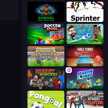
Boxing Stars
Sprinter
Soccer Duel
Soccer Masters: Euro 2020
Soccer Heads
Table Tennis World Tour
Basket Monsterz
Mystic Soccer