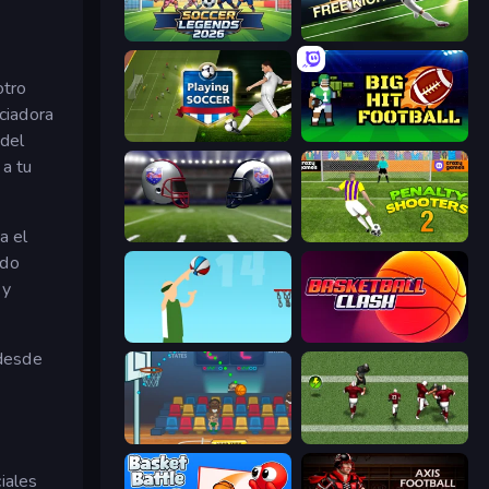
Soccer Legends 2026
Free Kick Classic (3D Free Kick)
otro
aciadora
Playing Soccer
Big Hit Football
 del
 a tu
a el
4th and Goal 2019
Penalty Shooters 2
ndo
 y
Street Ball Jam
Basketball Clash
 desde
Basket Champs
Return Man 2
iales