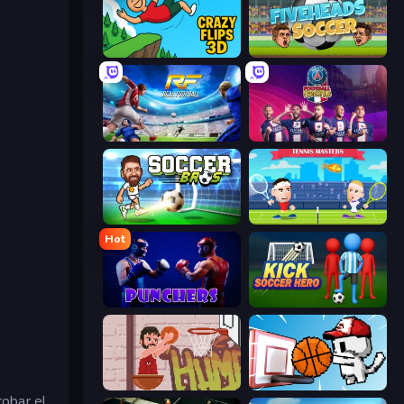
Crazy Flips 3D
Fiveheads Soccer
Real Football
PSG Soccer Freestyle
Soccer Bros
Tennis Masters
Hot
Punchers
Kick Soccer Hero
Basket Slam Dunk 2
Basket Cats
robar el