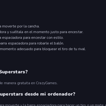
a moverte por la cancha.
dora y suéltala en el momento justo para encestar.
a espaciadora para encestar con estilo.
barra espaciadora para robarle el balón.
 momento adecuado para bloquear el tiro de tu rival.
Superstars?
 de manera gratuita en CrazyGames.
Superstars desde mi ordenador?
ara moverte y la barra espaciadora para hacer un tiro o un mate, 