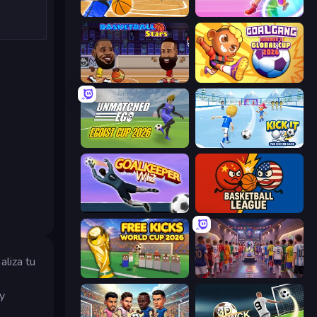
Unmatched Basketball
Hoop World 3D
Basketball Stars
Goal Gang
Unmatched Ego
Kick It – Fun Soccer Game
Goalkeeper Wiz
Basketball League
aliza tu
Free Kicks World Cup 2026
CG FC 26
 y