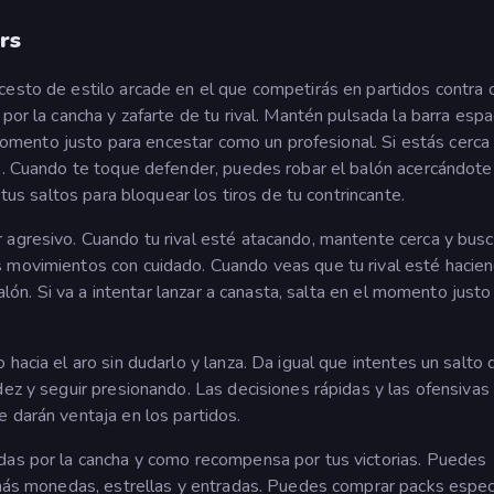
rs
cesto de estilo arcade en el que competirás en partidos contra 
por la cancha y zafarte de tu rival. Mantén pulsada la barra esp
l momento justo para encestar como un profesional. Si estás cerca
te. Cuando te toque defender, puedes robar el balón acercándote
 tus saltos para bloquear los tiros de tu contrincante.
 agresivo. Cuando tu rival esté atacando, mantente cerca y busc
s movimientos con cuidado. Cuando veas que tu rival esté hacie
balón. Si va a intentar lanzar a canasta, salta en el momento justo
hacia el aro sin dudarlo y lanza. Da igual que intentes un salto
dez y seguir presionando. Las decisiones rápidas y las ofensivas
 darán ventaja en los partidos.
das por la cancha y como recompensa por tus victorias. Puedes
r más monedas, estrellas y entradas. Puedes comprar packs espec