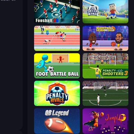
Foosball 3D
3D Soccer Mania
Sports Hero
Basketball Legends 2020
Foot Battle Ball
Penalty Shooters 3
Penalty Rivals
Bicycle Kick Champ
2 Minute Football QB Legend
Jump Up 3D