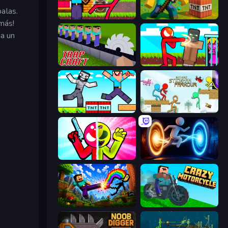
alas.
Noob Archer vs Stickman Zombie
Voxel Playground: Ragdoll Noob
 más!
ha un
Trap Craft
Stickman vs Villager: Save the Girl
Noob Gigachad: Parkour Tricks Challenge
Stickman Parkour Master
Stickman Zombie vs Stickman Hero
Portal Escape
Noob: Wall Crusher
Crazy Motorcycle