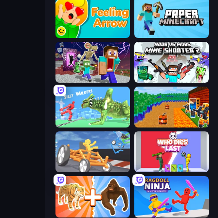
Feeling Arrow
Paper Minecraft
Monster School Herobrine Siren Head
Mine Shooter 2: Noob vs Mobs
Silly Walkers
Noob Tower Defense
Draw Crash Race
Who Dies Last?
Animal DNA Run
Ragdoll Ninja: Imposter Hero