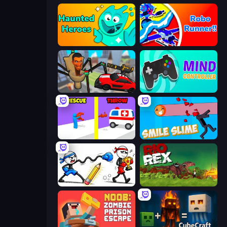
Haunted Heroes
Robo Runner
Cars vs Skibidi Toilet
Mind Controller
Rescue Throw
Smile Slime
Doodle Smash
Rio Rex