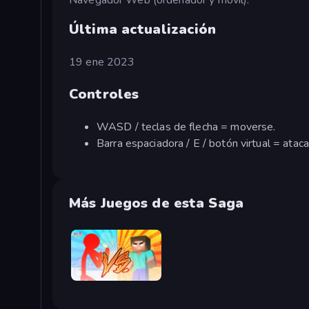
Última actualización
19 ene 2023
Controles
WASD / teclas de flecha = moverse.
Barra espaciadora / E / botón virtual = atac
Más Juegos de esta Saga
Red Stickman vs Monster School