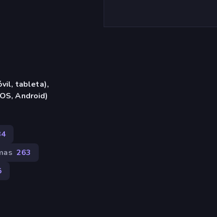
vil, tableta),
iOS, Android)
84
mas
263
5