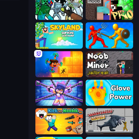
Mine Shooter: Save Your World
Noob vs Pro: Challenge
Skyland Survive With Noob!
Epic Sword Battle! Fight in Arena
Merge & Dig!
Noob Miner: Escape From Prison
Mini Mine
Glove Power
Kick the Noobik 3D
Sharkosaurus Rampage