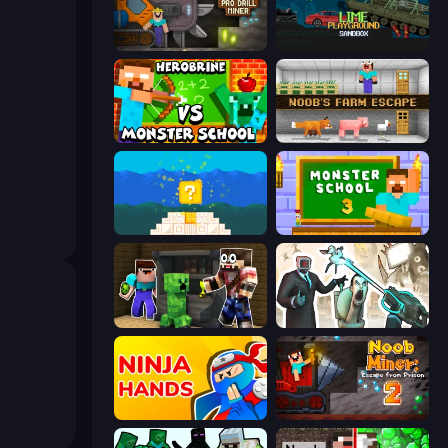
Noob Digger: Pro Drill Miner
Lime Playground Sandbox
Herobrine vs Monster School
Noob's Farm Escape
Noob vs Pro 4: Lucky Block
Monster School 3
Noob Trolls Pro
Skibidi Toilets: Infection
Ninja Hands
Noob Miner 2: Escape From Prison