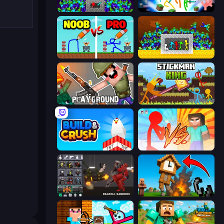
Stick Epic Fighter
Stickman Epic
DOP Noob: Draw to Save
Stick Fighter vs Zombies
Playground
Stickman King
Build and Crush
Red Stickman vs Monster School
Last Play: Ragdoll Sandbox
Noob Fuse