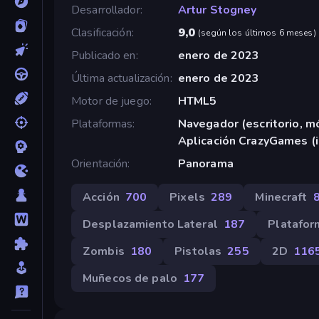
Desarrollador
Artur Stogney
Clasificación
9,0
(
según los últimos 6 meses
)
Publicado en
enero de 2023
Última actualización
enero de 2023
Motor de juego
HTML5
Plataformas
Navegador (escritorio, mó
Aplicación CrazyGames (
Orientación
Panorama
Acción
700
Pixels
289
Minecraft
Desplazamiento Lateral
187
Platafor
Zombis
180
Pistolas
255
2D
116
Muñecos de palo
177