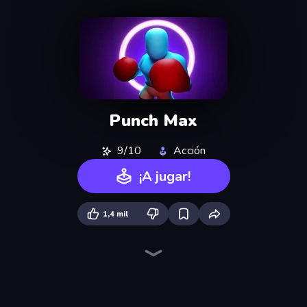
Punch Max
9/10
Acción
¡A jugar!
1,4 mil
Throw a Lucky Block
Stickman Kombat 2D
Stickman Rebirth
Ninja Hands 2
Brainrot Arena Online
Stickman Weapon Master
Mecha Allstars Battle Royale
Archers Random
Stickman Clash
Robot Police Iron Panther
Mr. Dude: Online Multiverse Challenge
3D Block Gladiator: Sword Draw
Fortzone Battle Royale
Ultimate Evolution
Who Dies Last?
Dye Hard
Boom Slingers ReBoom
Obby World: Squid Escape