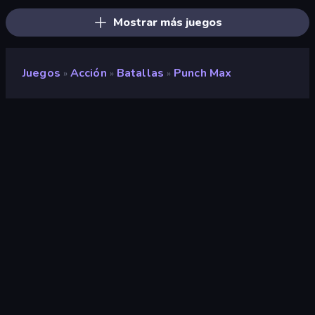
Mostrar más juegos
Juegos
Acción
Batallas
Punch Max
»
»
»
Punch Max
Desarrollador
Rollic Games
Clasificación
9,0
(
según los últimos 6 meses
)
Publicado en
mayo de 2025
Última actualización
junio de 2025
Motor de juego
Unity 6
Plataformas
Navegador (escritorio, móvil,
tableta), Aplicación
CrazyGames (Android), App
Store (iOS), Steam