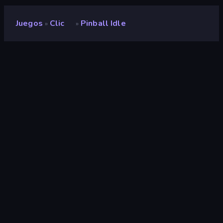
Juegos
Clic
Pinball Idle
»
»
Pinball Idle
Desarrollador
Neko
Clasificación
8,8
(
según los últimos 6 meses
)
Publicado en
septiembre de 2022
Última actualización
enero de 2025
Motor de juego
Unity 6
Plataformas
Navegador (escritorio, móvil,
tableta), Aplicación
CrazyGames (Android)
Orientación
Panorama