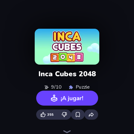
Inca Cubes 2048
9/10
Puzzle
¡A jugar!
355