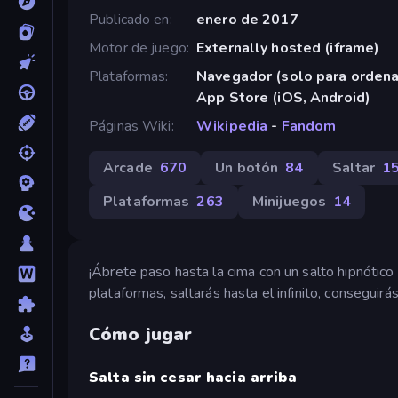
Publicado en
enero de 2017
Motor de juego
Externally hosted (iframe)
Plataformas
Navegador (solo para orden
App Store (iOS, Android)
Páginas Wiki
Wikipedia
-
Fandom
Arcade
670
Un botón
84
Saltar
1
Plataformas
263
Minijuegos
14
¡Ábrete paso hasta la cima con un salto hipnótic
plataformas, saltarás hasta el infinito, conseguir
Cómo jugar
Salta sin cesar hacia arriba