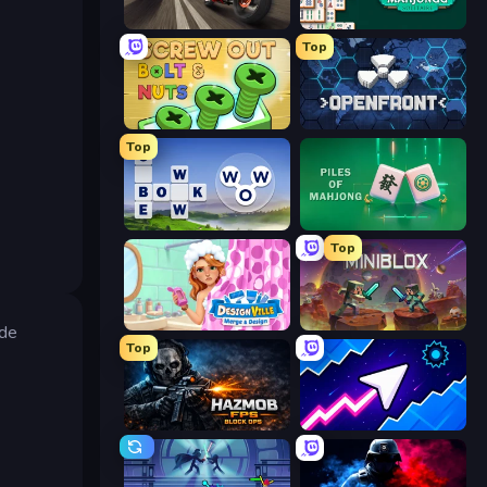
Traffic Rider
Solitario Chino
Top
Screw Out: Bolts and Nuts
Openfront
Top
Words of Wonders
Piles of Mahjong
Top
Designville: Merge & Design
Miniblox
 de
Top
Hazmob FPS: Online Shooter
Space Waves