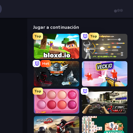
Jugar a continuación
Top
Top
Bloxd.io
Ragdoll Archers
Hot
EvoWars.io
Veck.io
Top
Piece of Cake: Merge and Bake
Racing Limits