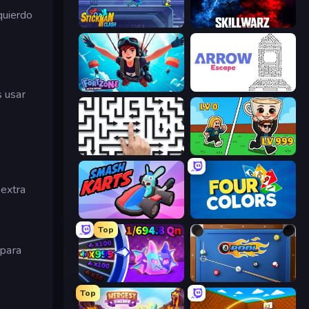
quierdo
Stickman Clash
SkillWarz
Fortzone Battle Royale
Arrow Escape
 usar
Arrow Escape: Puzzle
Brainrot Arena Online
 extra
Smash Karts
Uno
Top
 para
Meeland.io
8 Ball Pool
Top