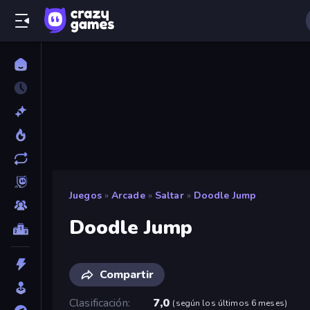
Juegos
»
Arcade
»
Saltar
»
Doodle Jump
Doodle Jump
Compartir
Clasificación
7,0
(
según los últimos 6 meses
)