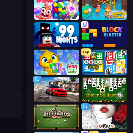
Skydom
Mansion Tale: Merge Secrets
99 Nights (Bloxd.io)
Block Blaster
Top
Farm Merge Valley
Ludo King
Real Car Driving
Spider Solitaire
8 Ball Billiards Classic
Numicolor