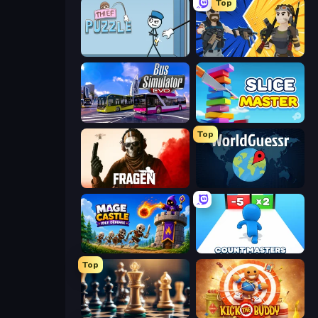
Top
Thief Puzzle
BuildNow GG
Bus Simulator: EVO
Slice Master
Top
Fragen
WorldGuessr Free GeoGuessr
Mage Castle Idle Defense
Count Masters: Stickman Games
Top
Ajedrez Gratis
Kick the Buddy