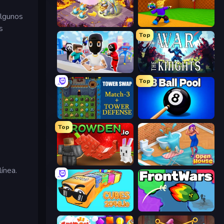
algunos
Mergest Kingdom
Throw a Lucky Block
s
Top
Mr. Dude: Online Multiverse Challenge
War the Knights
Top
Tower Swap
8 Ball Pool Billiards Multiplayer
Top
Grow A Garden | Growden.io
Open House
ínea.
Cubes 2048.io
FrontWars.io