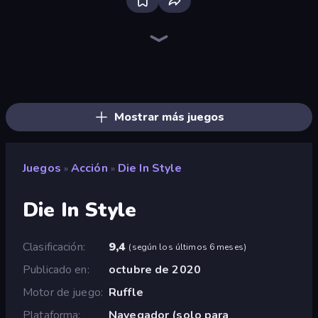
Stickman Clash
Fortzone Battle Royale
Throw a Lucky Block
War the Knights
Mr. Dude: Online Multiverse Challenge
Obby World: Squid Escape
Flying Robot Transform Car Games
Dye Hard
Boom Slingers ReBoom
Brainrot Arena Online
Who Dies Last?
OvO Game
Boom!
Space Wars Battleground
Ships 3D
Stickman Rebirth
Krampus
Zombie Road
Mostrar más juegos
Juegos
Acción
Die In Style
»
»
Die In Style
Clasificación
9,4
(
según los últimos 6 meses
)
Publicado en
octubre de 2020
Motor de juego
Ruffle
Plataforma
Navegador (solo para