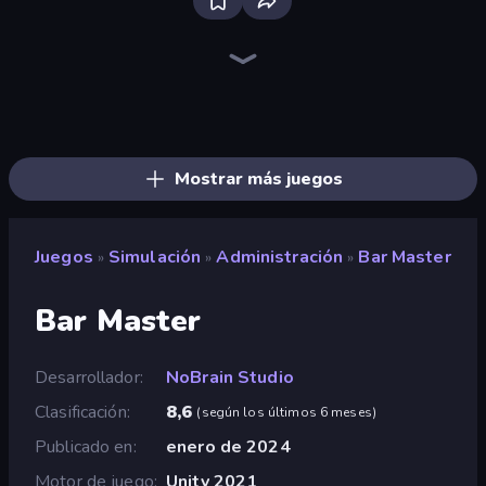
Bloxd.io
Ragdoll Archers
EvoWars.io
Veck.io
Piece of Cake: Merge and Bake
Racing Limits
Traffic Rider
Solitario Chino
Screw Out: Bolts and Nuts
Words of Wonders
Piles of Mahjong
Designville: Merge & Design
Miniblox
Space Waves
Stickman Clash
SkillWarz
Fortzone Battle Royale
Arrow Escape
Mostrar más juegos
Juegos
Simulación
Administración
Bar Master
»
»
»
Bar Master
Desarrollador
NoBrain Studio
Clasificación
8,6
(
según los últimos 6 meses
)
Publicado en
enero de 2024
Motor de juego
Unity 2021