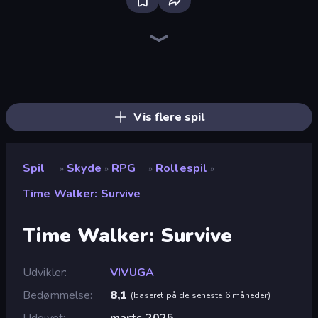
Bloxd.io
Ragdoll Archers
EvoWars.io
Piece of Cake: Merge and Bake
Veck.io
Racing Limits
Traffic Rider
Mahjongg Solitaire
Screw Out: Bolts and Nuts
Words of Wonders
Piles of Mahjong
Designville: Merge & Design
Miniblox
Space Waves
Stickman Clash
SkillWarz
Fortzone Battle Royale
Arrow Escape
Vis flere spil
Spil
Skyde
RPG
Rollespil
»
»
»
»
Time Walker: Survive
Time Walker: Survive
Udvikler
VIVUGA
Bedømmelse
8,1
(
baseret på de seneste 6 måneder
)
Udgivet
marts 2025