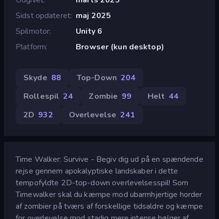
Sidst opdateret
maj 2025
Spilmotor
Unity 6
Platform
Browser (kun desktop)
Skyde
88
Top-Down
204
Rollespil
24
Zombie
99
Helt
44
2D
932
Overlevelse
241
Time Walker: Survive - Begiv dig ud på en spændende
rejse gennem apokalyptiske landskaber i dette
tempofyldte 2D-top-down overlevelsesspil! Som
Timewalker skal du kæmpe mod ubarmhjertige horder
af zombier på tværs af forskellige tidsaldre og kæmpe
for overlevelse mod stadig mere intense bølger af