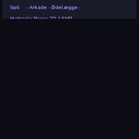
Spil
Arkade
Ødelægge
»
»
»
Hydraulic Press 2D ASMR
Hydraulic Press 2D ASMR
Udvikler
GamePush
Bedømmelse
8,7
(
baseret på de seneste 6 måneder
)
Udgivet
juli 2024
Sidst opdateret
juli 2024
Spilmotor
HTML5
Platforme
Browser (desktop, mobil,
tablet), CrazyGames-app (iOS,
Android)
Orientering
Stående