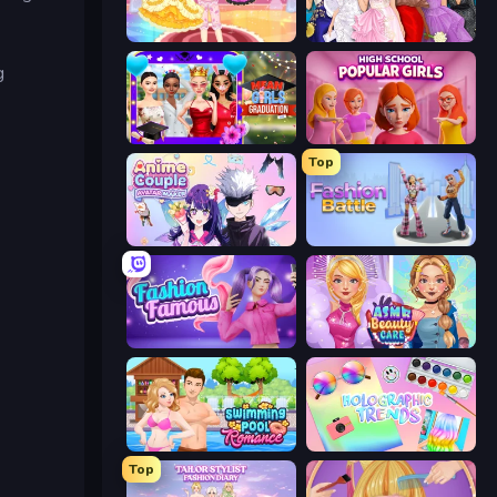
Royal Glow Princess Makeover
Model Dress Up Girl
g
Mean Girls Graduation Day
High School Popular Girls
Top
Anime Couple: Avatar Maker
Fashion Battle
Fashion Famous
ASMR Beauty Care
Swimming Pool Romance
Holographic Trends
Top