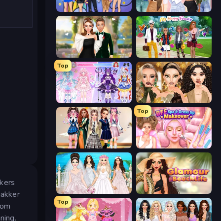
College Girls Team Makeover
Fashion Week 2025
Valentine's Day Proposal
Superstar Family Dress Up
Top
Idol Livestream: Fashion Game
Autumn Glam Gala
Top
Back To School: Uniforms Edition
BFF Makeover - Spa & Dress Up
kkers
Model Wedding
Glamour Beach Life
jakker
Top
som
ning.