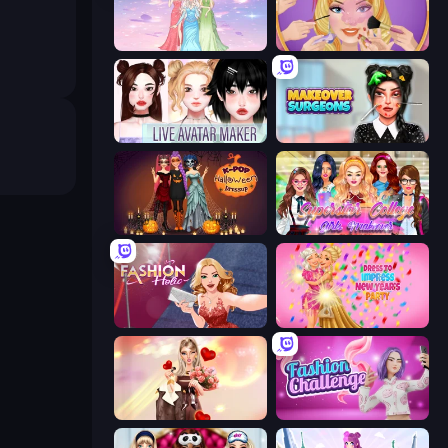
Tailor Stylist: Fashion Diary
Extreme Makeover
Live Avatar Maker: Girls
Makeover Surgeons
K-Pop Halloween Dress Up
Superstar College Girls Makeover
Fashion Holic
Dress To Impress: New Year's Party
GRWM Date Night
Fashion Challenge: Catwalk Run