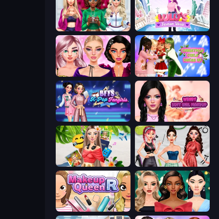
BFFs Luxury Loungewear
Lulu's Fashion World
New Year Makeup Trends
Christmas Girls Dress Up
BFFs K-Pop Fangirls
Wendy Soft Girl Makeup
Travel with Me: ASMR Edition
Brat Girl Summer
Make Up Queen R
New Year's Eve Makeup