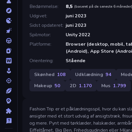
Bedømmelse
8,5
(
baseret på de seneste 6 måneder
Udgivet
juni 2023
Sidst opdateret
juni 2023
Spilmotor
Unity 2022
Platforme
Browser (desktop, mobil, t
(Android), App Store (Andro
Orientering
Stående
Skønhed
108
Udklædning
94
Mod
Makeup
50
2D
1.170
Mus
1.799
Fashion Trip er et påklædningsspil, hvor du kan sli
ansigter med et stort udvalg af ansigtstræk, fris
og mere. Pynt med tørklæder, halskæder, armbå
Eiffeltårnet, Big Ben, Frihedsgudinden eller Milan