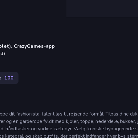
)
ablet), CrazyGames-app
id)
e
100
ppe dit fashionista-talent løs til rejsende formål. Tilpas dine du
urer og en garderobe fyldt med kjoler, toppe, nederdele, bukser, 
nd, håndtasker og yndige kæledyr. Vælg ikoniske bybaggrunde 
os katedral, og skab outfits, der perfekt indfanger hver bys stem