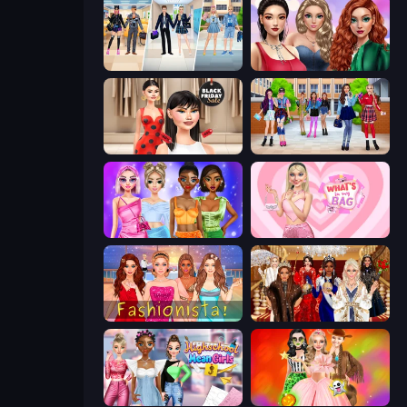
College Girl & Boy Makeover
Colored Denim Trends
Shopaholic Black Friday
High School BFFs: Girls Team
Monochrome Looks
What's In My Bag
Fashionista Makeup & Dress Up
Royal Dress Up - Fashion Queen
Highschool Mean Girls 3
Iconic Halloween Costumes