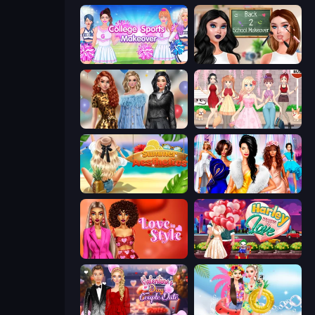
College Sport Team Makeover
Back 2 School Makeover
Black Friday Mystery Sale
Anime Girls Dress Up Games
Summer Aesthetics
Fashion Dress Up Challenge
Love In Style
Harley Learns To Love