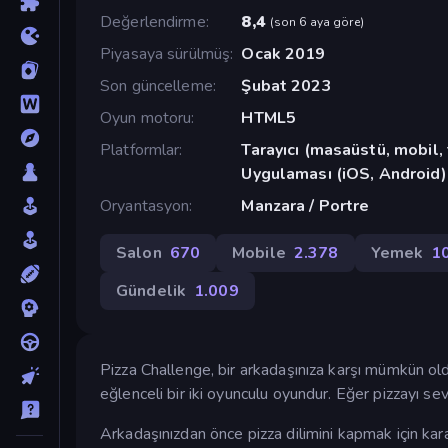
Değerlendirme
8,4
(
son 6 aya göre
)
Piyasaya sürülmüş
Ocak 2019
Son güncelleme
Şubat 2023
Oyun motoru
HTML5
Platformlar
Tarayıcı (masaüstü, mobil
Uygulaması (iOS, Android)
Oryantasyon
Manzara / Portre
Salon
670
Mobile
2.378
Yemek
1
Gündelik
1.009
Pizza Challenge, bir arkadaşınıza karşı mümkün olduğ
eğlenceli bir iki oyunculu oyundur. Eğer pizzayı se
Arkadaşınızdan önce pizza dilimini kapmak için karakt