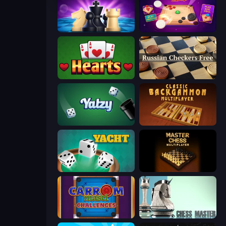
Chess Online Multiplayer
Disk Strike: Carrom Challenge
Hearts: Classic
Russian Checkers Free
Yatzy
Backgammon Online
Yacht
Master Chess
Carrom Masti Challenges
Chess Master