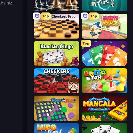
rsiniz.
Chess Free
Guess Who Online
Top
Top
English Checkers Free
Sweety Ludo
Top
Russian Bingo
Foono Online Multiplayer
Checkers & Draughts Multiplayer
Ludo Star League
Four in a Row
Mancala Online