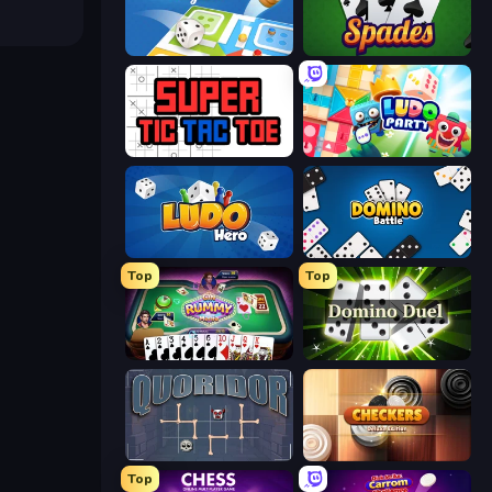
Ludo Legend
Spades
Super Tic Tac Toe
Ludo Party
Ludo Hero
Domino Battle
Top
Top
Gin Rummy Mania
Domino Duel
Quoridor Online
Checkers Deluxe Edition
Top