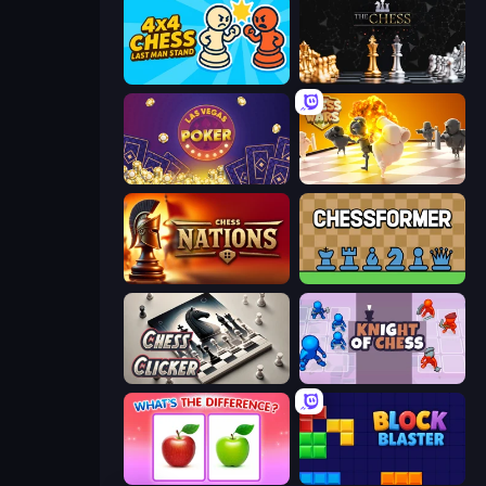
4x4 Chess: Last Man Stand
The Chess
Las Vegas Poker
Chess Wars
Chess Nations
Chessformer
Chess Clicker
Knight of Chess
What's The Difference?
Block Blaster