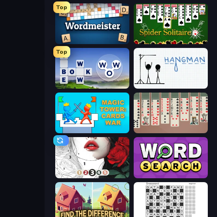
Top
Wordmeister
Spider Solitaire
Top
Words of Wonders
Hangman
Magic Tower: Cards War
Spider Solitaire 2 Suits
Numicolor
Daily Word Search