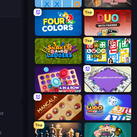
Tic Tac Toe Online
Table Tower Online
Top
Four Colors
DUO With Friends
Top
Snakes and Ladders
Ludo King
Connect 4 Online Multiplayer
PolyBusiness (Unofficial Monopoly)
ız
Mancala Classic
Ludo Club
Top
z