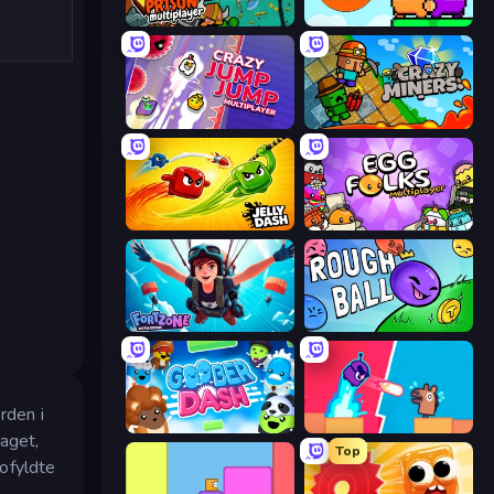
Escape From Prison Multiplayer
Ninja Parkour Multiplayer
Crazy Jump Jump Multiplayer
Crazy Miners
Jelly Dash
Egg Folks Multiplayer
Fortzone Battle Royale
Rough Ball
rden i
Goober Dash
Boom Slingers ReBoom
taget,
Top
ofyldte