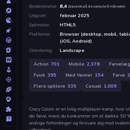
Bedømmelse
8,4
(
baseret på de seneste 6 måneder
)
Udgivet
februar 2025
Spilmotor
HTML5
Platforme
Browser (desktop, mobil, tab
(iOS, Android)
Orientering
Landscape
Action
701
Mobile
2.378
Farvelæg
Fysik
395
Med Venner
154
Farve
Flere spillere
335
Casual
1.009
Crazy Colors er en livlig multiplayer-kamp, hvor s
din farve, mens du konkurrerer om at dække 50 % a
undvige forhindringer og forsvare dig mod rivale
udfordring!