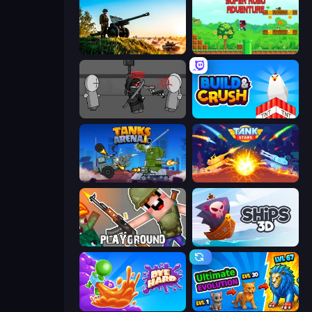
Artillery Vs Tanks
Super Robo - Adventure
Madness Project Nexus
Build and Crush
Tanks Arena io: Craft & Combat
Tank Stars
Playground
Ships 3D
Dye Hard
Ultimate Evolution