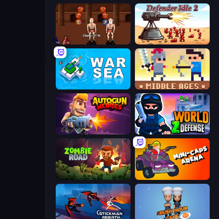
Swords and Sandals 2
Defender Idle 2
War Sea
Castle Wars: Middle Ages
Autogun Heroes
World Z Defense - Zombie Defense
Zombie Road
Mini-Caps: Arena