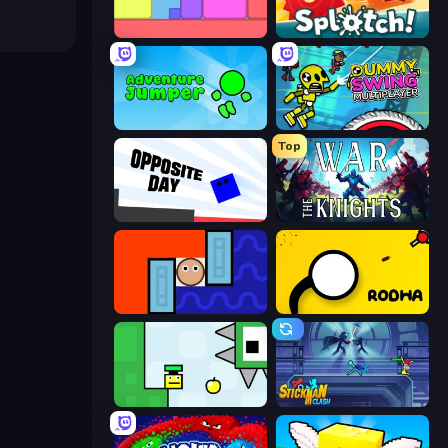
Level EATEN!
Splotch!
Adventure Jumper
Crazy Dummy Swing Multiplayer
Top
Opposite Day
War the Knights
Lava and Aqua
Rodha
Appel
Stickman Clash