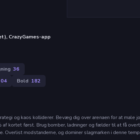
let), CrazyGames-app
ning
36
204
Bold
182
trategi og kaos kolliderer. Bevæg dig over arenaen for at male jo
f kortet først. Brug bomber, ladninger og fælder til at få over
rne. Overlist modstanderne, og dominer slagmarken i denne temp