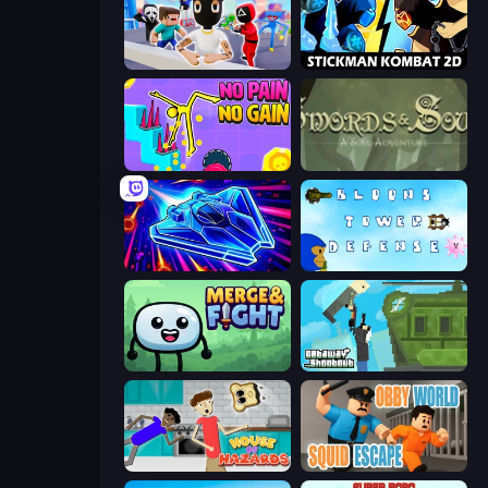
Mr. Dude: Online Multiverse Challenge
Stickman Kombat 2D
No Pain No Gain - Ragdoll Sandbox
Swords & Souls
Stellar Swarm
Bloons Tower Defense 3
Merge & Fight
Getaway Shootout
House of Hazards
Obby World: Squid Escape