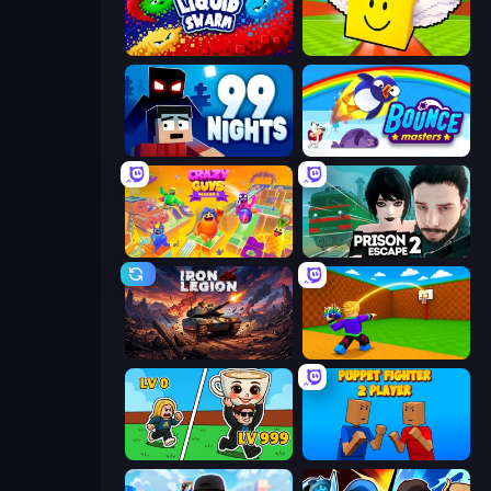
Liquid Swarm
Lucky Brainrot Blocks Online
99 Nights (Bloxd.io)
Bouncemasters
Crazy Guys
Prison Escape 2
Iron Legion
Throw a Lucky Block
Brainrot Arena Online
Puppet Fighter 2 Player