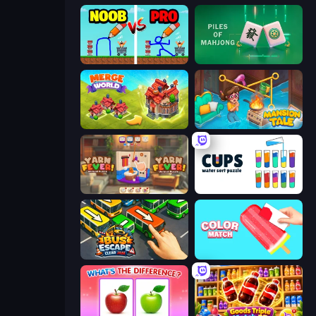
DOP Noob: Draw to Save
Piles of Mahjong
Merge World
Mansion Tale: Merge Secrets
Yarn Fever! Unravel Puzzle
Cups - Water Sort Puzzle
Bus Escape: Clear Jam
Color Match