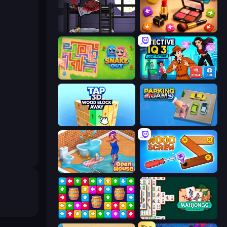
The Visitor
Tap Gallery
Snake Out: Maze Escape
Detective IQ 3
Tap 3D Wood Block Away
Parking Jam
Open House
Wood Screw: Bolts Puzzle
Tap Away Story
Mahjongg Solitaire