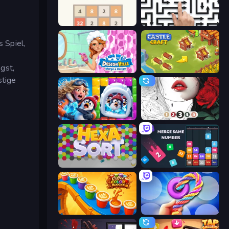
2048
Arrow Escape: Puzzle
s Spiel,
gst,
Designville: Merge & Design
Castle Craft
stige
Captain Blast
Numicolor
Hexa Sort
Drop & Merge the Numbers
Coffee Color Blocks
Twisted Tangle