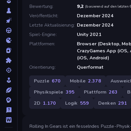
Bewertung
9,2
(
basierend auf den letzten
Veröffentlicht
Dezember 2024
Letzte Aktualisierung
Dezember 2024
Spiel-Engine
Unity 2021
Plattformen
Browser (Desktop, Mobi
CrazyGames App (iOS, 
(iOS, Android)
Orientierung
Querformat
Puzzle
670
Mobile
2.378
Ausweic
Physikspiele
395
Plattform
263
B
2D
1.170
Logik
559
Denken
291
Rolling In Gears ist ein fesselndes Puzzle-Physik