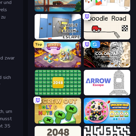
er und
vels
Bridge Builder
Mirror Room Escape
 zu
Vault Room Escape
Doodle Road
Top
nd zwar
Mergest Kingdom
Color Tap: Coloring by Numbers
d sich
r
2048 Merge Blocks
Arrow Escape
ch, um
 musst
Screw Out: Bolts and Nuts
Unscrew Drop: Satisfying Puzzle
bt 35