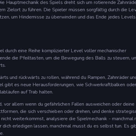
ie Hauptmechanik des Spiels dreht sich um rotierende Zahnräd
m Zielort zu führen. Die Spieler müssen sorgfältig durch die Le
etzen, um Hindernisse zu überwinden und das Ende jedes Levels
ugel durch eine Reihe komplizierter Level voller mechanischer
wende die Pfeiltasten, um die Bewegung des Balls zu steuern, u
ts.
wärts und rückwärts zu rollen, während du Rampen, Zahnräder un
el gibt es neue Herausforderungen, wie Schwerkraftbalken ode
abläufen auf Trab halten.
d, vor allem wenn du gefährlichen Fallen ausweichen oder deine
formen, die sich verschieben oder drehen, und denke strategis
 nicht weiterkommst, analysiere die Spielmechanik - manchmal
 dich erledigen lassen, manchmal musst du es selbst tun. Es gi
e.