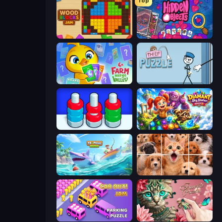
Top
Wood Blocks Jam
Hidden Objects
Farm Merge Valley
Thief Puzzle
Nuts Puzzle: Sort By Color
Diamant: Sky Stories Match 3
Tropical Merge
Jigpic Solitaire
Car OUT! Jam Parking Puzzle
Favorite Puzzles