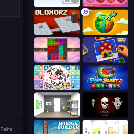
Nonogram Square
Piece of Cake: Merge and Bake
Bloxorz
Land Explorers: Merge & Build
Color Cube Puzzle
Screw Sorting
Find The Cow
Pixel Blast
Paint Room Escape
Room Escape: Strange Case
 Reihe