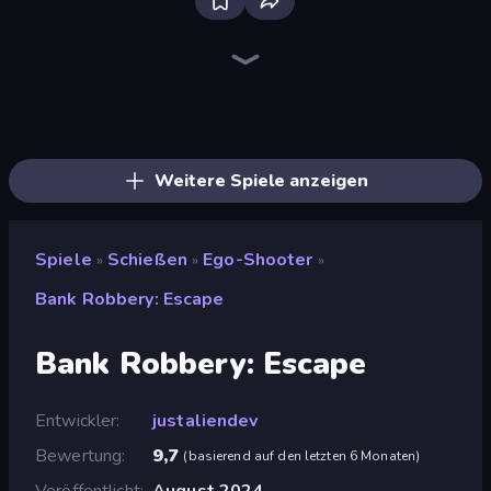
Sniper Mission
SkillWarz
Fragen
Wild Hunter 3D
Western Sniper
Shoot Brainrot
Command Strike FPS
Redcoats.io
Time Shooter 2
Kirka.io
Gun Fu: Stickman 2
Gunblood
CS: Chaos Squad
Duck Hunt
Merge Rush Z
Mine Shooter 2: Noob vs Mobs
Doomsday Shooter
Apple Shooter
Weitere Spiele anzeigen
Spiele
Schießen
Ego-Shooter
»
»
»
Bank Robbery: Escape
Bank Robbery: Escape
Entwickler
justaliendev
Bewertung
9,7
(
basierend auf den letzten 6 Monaten
)
Veröffentlicht
August 2024