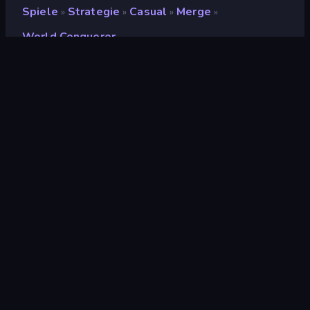
Spiele
Strategie
Casual
Merge
»
»
»
»
World Conqueror
World Conqueror
Entwickler
Antar Games
Bewertung
(
basierend auf den letzten 6
8,9
Monaten
)
Veröffentlicht
Januar 2025
Letzte Aktualisierung
Februar 2025
Spiel-Engine
Unity 2021
Plattformen
Browser (Desktop,
Mobilgerät, Tablet),
CrazyGames App (Android)
Orientierung
Porträt