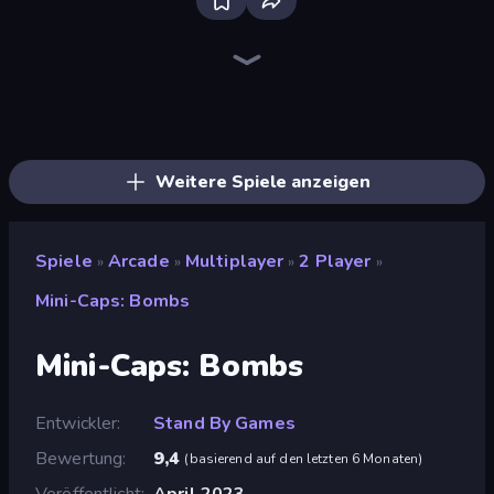
Ragdoll Archers
Jelly Dye
Crazy Motorcycle
Robby: Many Games
Soccer Dash
Animal DNA Run
Obby: +1 Jump per Click
Robby: Cross the Road for Brainrot
Free Kicks World Cup 2026
Twerk Race 3D
Dalgona Candy Honeycomb Cookie
Slice Master
Baseball For Brainrot
Rooftop Run
Stack Fall
Obby: Break Rocks For Brainrots
Obby: +1 Click Wall Breaker
Helix Jump
Weitere Spiele anzeigen
Spiele
Arcade
Multiplayer
2 Player
»
»
»
»
Mini-Caps: Bombs
Mini-Caps: Bombs
Entwickler
Stand By Games
Bewertung
9,4
(
basierend auf den letzten 6 Monaten
)
Veröffentlicht
April 2023