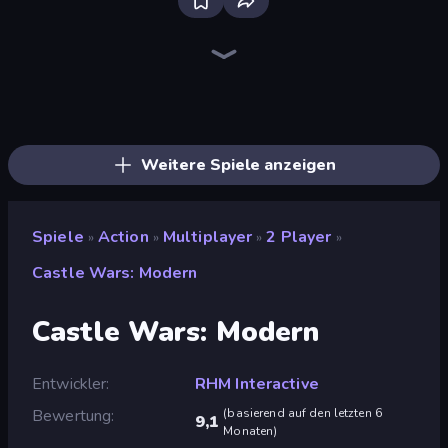
Throw a Lucky Block
Stickman Clash
I Am Quadrober!
Stickman Rebirth
Funny City: Gopniks
Fortzone Battle Royale
Stickman Project
Surf GO Parkour
Brainrot Arena Online
Mr. Dude: Online Multiverse Challenge
War the Knights
Getaway Shootout
Puppet Fighter 2 Player
Zombie Drive Survivor
Jet Fighter Airplane Racing
Heli Military Base
Iron Legion
Mortar Squad
Weitere Spiele anzeigen
Spiele
Action
Multiplayer
2 Player
»
»
»
»
Castle Wars: Modern
Castle Wars: Modern
Entwickler
RHM Interactive
Bewertung
(
basierend auf den letzten 6
9,1
Monaten
)