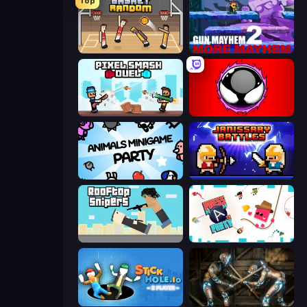
Top
Basket Random
Gun Mayhem 2
Pixel Smash Duel
Splatmans
Animals Minigame Party
Janissary Battles
Rooftop Snipers
Press A to Party
Stickhole.io
Striker Dummies