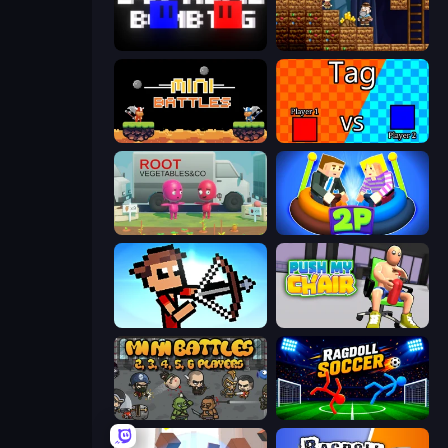
Supreme Bomb Tag
Miners' Adventure
12 MiniBattles
2 Player Tag
Root Vegetables & Co
Ragdoll Arena 2 Player
Stick Archers Battle
Push My Chair
MiniBattles
Ragdoll Soccer 2 Players