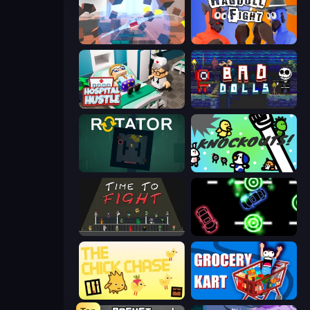
Cubic Rush
Ragdoll Fight
Hospital Hustle
Bad Dolls
Rotator
KNOCKOUTS!
Time to Fight
Glowit - Two Players
The Chick Chase
Grocery Kart