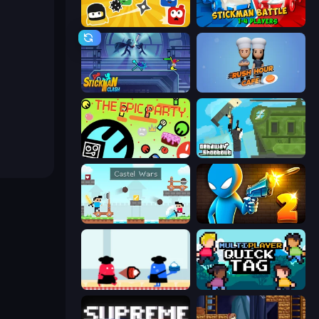
Squish
Stickman battle 1-4 Players
Stickman Clash
Rush Hour Cafe
The Epic Party
Getaway Shootout
Castle Wars
Drunken Duel 2
Clash of Cakes
Multiplayer Quick Tag