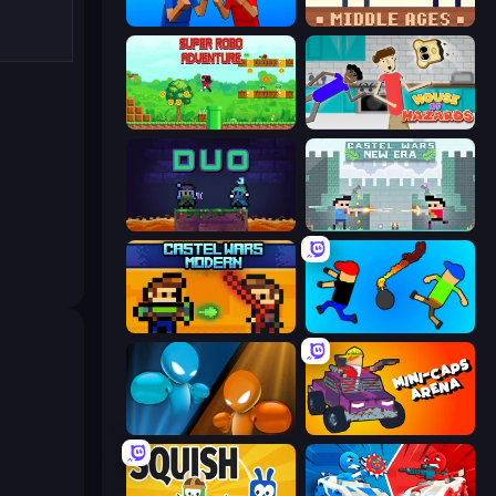
Puppet Fighter 2 Player
Castle Wars: Middle Ages
Super Robo - Adventure
House of Hazards
Duo
Castle Wars: New Era
Castle Wars: Modern
Mini-Caps: Bombs
Drunken Boxing
Mini-Caps: Arena