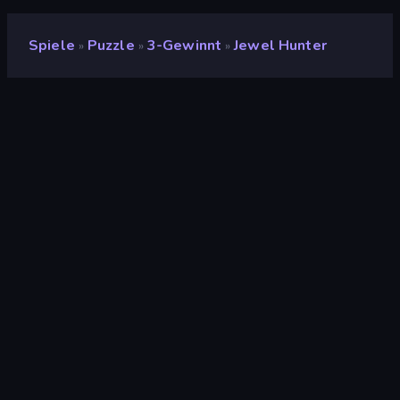
Spiele
Puzzle
3-Gewinnt
Jewel Hunter
»
»
»
Jewel Hunter
Entwickler
uyaer
Bewertung
8,0
(
basierend auf den letzten 6 Monaten
)
Veröffentlicht
Januar 2020
Spiel-Engine
HTML5
Plattformen
Browser (Desktop, Mobilgerät,
Tablet), CrazyGames App (iOS,
Android)
Puzzle
563
3-Gewinnt
103
Sammeln
428