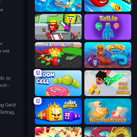
r
ne
Deep Sea Duel
EpicBallz.io
CleanUp.IO
Tall.io
er
e mit
Hexanaut.io
Worms.Zone
du zu
isch-
Boom Cell
Gold Rush Arena
ug Geld
Betrag,
Cubes 2048 Royale
Water Pool Heroes.io