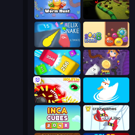
Worm Hunt
Axy Snake 3D
Helix Snake
Crazy 2048 Balls
Qube 2048
Snake Lite
Holey.io Battle Royale
Ducklings
Inca Cubes 2048
Snowball.io