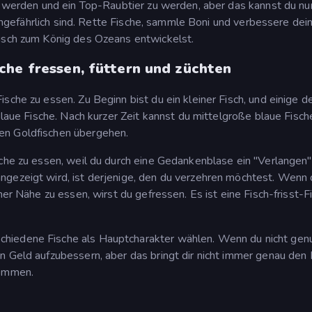
zu werden und ein Top-Raubtier zu werden, aber das kannst du nu
h ungefährlich sind. Rette Fische, sammle Boni und verbessere dei
Fisch zum König des Ozeans entwickelst.
che fressen, füttern und züchten
sche zu essen. Zu Beginn bist du ein kleiner Fisch, und einige d
blaue Fische. Nach kurzer Zeit kannst du mittelgroße blaue Fisch
en Goldfischen übergehen.
sche zu essen, weil du durch eine Gedankenblase ein "Verlangen"
ngezeigt wird, ist derjenige, den du verzehren möchtest. Wenn 
ner Nähe zu essen, wirst du gefressen. Es ist eine Fisch-frisst-F
hiedene Fische als Hauptcharakter wählen. Wenn du nicht gen
n Geld aufzubessern, aber das bringt dir nicht immer genau den 
kommen.