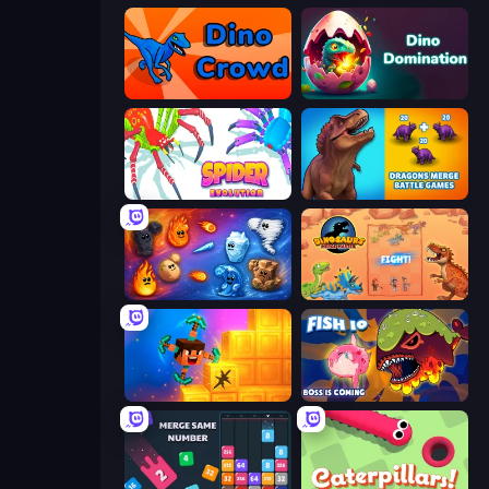
Dino Crowd
Dino Domination
Spider Evolution: Runner Game
Dragons Merge: Battle Games
Elemental Merge
Dinosaurs Merge Master
Merge & Dig!
Fish IO