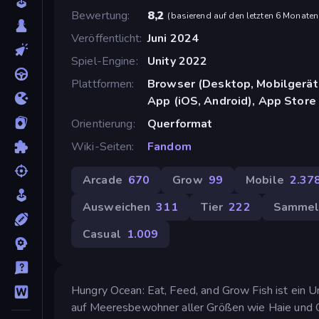
Bewertung
8,2
(
basierend auf den letzten 6 Monaten
Veröffentlicht
Juni 2024
Spiel-Engine
Unity 2022
Plattformen
Browser (Desktop, Mobilgerät
App (iOS, Android), App Store 
Orientierung
Querformat
Wiki-Seiten
Fandom
Arcade
670
Grow
99
Mobile
2.37
Ausweichen
311
Tier
222
Sammel
Casual
1.009
Hungry Ocean: Eat, Feed, and Grow Fish ist ein U
auf Meeresbewohner aller Größen wie Haie und Qual