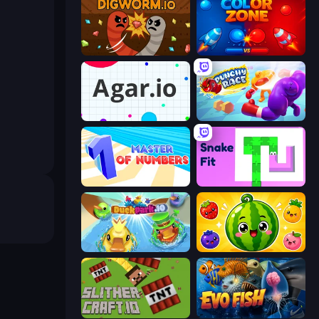
Digworm.io
Color Zone
Agar.io
Punchy Race
Master of Numbers
Snake Fit
DuckPark.io
Watermelon Fruit Merge Saga
SlitherCraft.io
Evo Fish