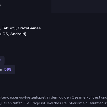
)
, Tablet), CrazyGames
(iOS, Android)
8
n
598
nterwasser-io-Freizeitspiel, in dem du den Ozean erkundest un
len triffst. Die Frage ist, welches Raubtier ist ein Raubtier u