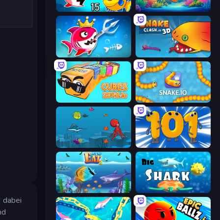
Fish Eat Getting Big
Fish Frenzy
Fish Stab Getting Big
Snake Clash.io
Cubes 2048.io
Snake.io
Fish Eat Fishes
Numbers Arena
Let Me Eat 2: Feeding Madness
Big Shark
d dabei
nd