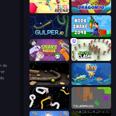
Slice Arena
Dragon.io
Gulper.io
Noob Snake 2048
Snake Merge: Idle & io Zone
Archer Clash
m du
rer
 du
Snake 3D
Let Me Eat: Big Fish Eat Smaller
Worms.io
TileMan.io