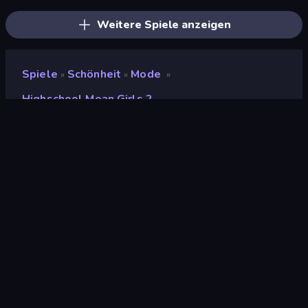
Weitere Spiele anzeigen
Spiele
Schönheit
Mode
»
»
»
Highschool Mean Girls 2
Highschool Mean Girls 2
Bewertung
9,2
(
basierend auf den letzten 6 Monaten
)
Veröffentlicht
Oktober 2021
Spiel-Engine
Externally hosted (iframe)
Plattformen
Browser (Desktop, Mobilgerät,
Tablet), CrazyGames App (iOS,
Android)
Orientierung
Querformat / Hochformat