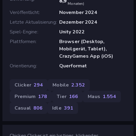
8,9
Monaten
)
Veröffentlicht
November 2024
Letzte Aktualisierung
Dezember 2024
Spiel-Engine
Unity 2022
Plattformen
Browser (Desktop,
Mobilgerät, Tablet),
CrazyGames App (iOS)
Orientierung
Querformat
Clicker
294
Mobile
2.352
Premium
178
Tier
166
Maus
1.554
Casual
806
Idle
391
Chicken Clicker ist ein lustiges, klickendes