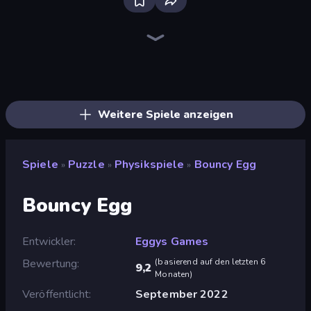
Piles of Mahjong
Piece of Cake: Merge and Bake
Knock Your Mind
Skydom
Arrow Escape
Screw Out: Bolts and Nuts
Detective IQ: Brain Games
What's The Difference?
Mahjongg Solitaire
Sudoku Online
Mansion Tale: Merge Secrets
Skydom: Reforged
Arrow Escape: Puzzle
Hidden Objects
Numicolor
Square Punki Long Hand
Designville: Merge & Design
Thief Puzzle
Weitere Spiele anzeigen
Spiele
Puzzle
Physikspiele
Bouncy Egg
»
»
»
Bouncy Egg
Entwickler
Eggys Games
Bewertung
(
basierend auf den letzten 6
9,2
Monaten
)
Veröffentlicht
September 2022