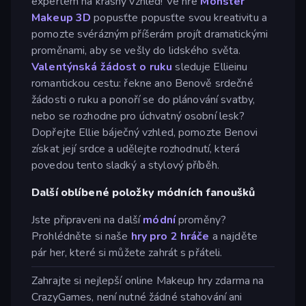
expertem na krásný vzhled! Ve hře
Monster
Makeup 3D
popusťte popusťte svou kreativitu a
pomozte svérázným příšerám projít dramatickými
proměnami, aby se vešly do lidského světa.
Valentýnská žádost o ruku
sleduje Ellieinu
romantickou cestu: řekne ano Benově srdečné
žádosti o ruku a ponoří se do plánování svatby,
nebo se rozhodne pro úchvatný osobní lesk?
Dopřejte Ellie báječný vzhled, pomozte Benovi
získat její srdce a udělejte rozhodnutí, která
povedou tento sladký a stylový příběh.
Další oblíbené položky módních fanoušků
Jste připraveni na další
módní
proměny?
Prohlédněte si naše
hry pro 2 hráče
a najděte
pár her, které si můžete zahrát s přáteli.
Zahrajte si nejlepší online Makeup hry zdarma na
CrazyGames, není nutné žádné stahování ani