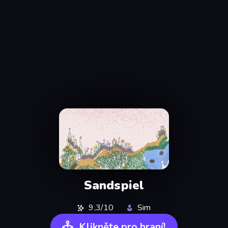
Sandspiel
9,3/10
Sim
Klikněte pro hraní!