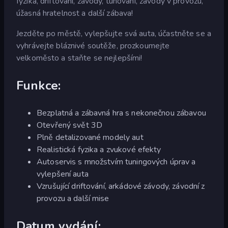
fyzika, driftování, závody, tunování, závody v provozu,
úžasná hratelnost a další zábava!
Jezděte po městě, vylepšujte svá auta, účastněte se a
vyhrávejte bláznivé soutěže, prozkoumejte
velkoměsto a staňte se nejlepšími!
Funkce:
Bezplatná a zábavná hra s nekonečnou zábavou
Otevřený svět 3D
Plně detalizované modely aut
Realistická fyzika a zvukové efekty
Autoservis s množstvím tuningových úprav a
vylepšení auta
Vzrušující driftování, arkádové závody, závodní z
provozu a další mise
Datum vydání: