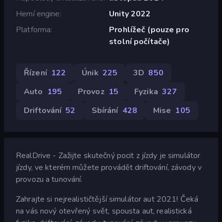
Herní engine
Unity 2022
Platforma
Prohlížeč (pouze pro
stolní počítače)
Řízení
122
Únik
225
3D
850
Auto
195
Provoz
15
Fyzika
327
Driftování
52
Sbírání
428
Mise
105
RealDrive - Zažijte skutečný pocit z jízdy je simulátor
jízdy, ve kterém můžete provádět driftování, závody v
provozu a tunování.
Zahrajte si nejrealističtější simulátor aut 2021! Čeká
na vás nový otevřený svět, spousta aut, realistická