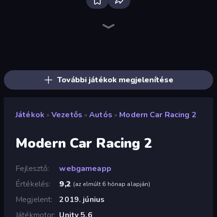
Racing Limits
Hustle & Drift in ZIL
Deadly Descent
Real Car Driving
Deadly Rally
Ramp Car VS Police: CHASE
Madness Cars Destroy
OK Parking
Obby: Car Crash Sandbox
Parking Space
Time to Park
BMG: Ragdoll Playground
The Cargo
PolyTrack
Decorate My BMW M5
Desert Rally
Sportcars Crash
Mad Pursuit
További játékok megjelenítése
Játékok
Vezetős
Autós
Modern Car Racing 2
»
»
»
Modern Car Racing 2
Fejlesztő
webgameapp
Értékelés
9,2
(
az elmúlt 6 hónap alapján
)
Megjelent
2019. június
Játékmotor
Unity 5.6