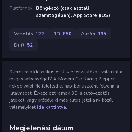
Platformok
Böngésző (csak asztali
számítógépen), App Store (iOS)
Vezetős
122
3D
850
Autós
195
Drift
52
Szereted a klasszikus és új versenyautókat, valamint a
magas sebességet? A Modern Car Racing 2 éppen
neked való! Ne felejtsd el napi bónuszként felvenni a
jutalmadat. Élvezd ezt remek 3D-s autóvezetős
játékot, vagy próbáld ki más autós játékaink közül
valamelyiket
ide kattintva
.
Megjelenési dátum