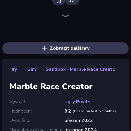
Bus Simulator: EVO
Driving School Simulator
Bad Cat Prankster
MMA Manager 2
Crazy Zoo Monkey
Grow A Garden | Growden.io
Truck Simulator: European Roads
High School Popular Girls
Night Club Security
Hedgies
Obby: Ride Carts
SuperWEIRD
Empire City
Life Simulator: Road to Riches
Idle Billionaire Tycoon
Cat and Granny
Wolf Simulator: Wild Animals 3D
Tiger Simulator 3D
Zobrazit další hry
Hry
Sim
Sandbox
Marble Race Creator
»
»
»
Marble Race Creator
Vývojář
Ugly Pixels
Hodnocení
9,2
(
based on last 6 months
)
Uvolněno
březen 2022
Naposledy aktualizováno
listopad 2024