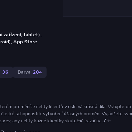
í zařízení, tablet),
roid), App Store
36
Barva
204
kterém proměníte nehty klientů v oslnivá krásná díla. Vstupte do
umělecké schopnosti k vytvoření úžasných proměn. Vyjádřete svo
arev, aby nehty každé klientky skutečně zazářily. 💅✨