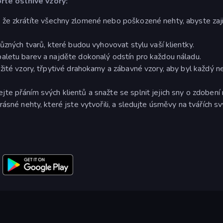
řte oslnivé vzory:
 že zkrátíte všechny zlomené nebo poškozené nehty, abyste zajis
různých tvarů, které budou vyhovovat stylu vaší klientky.
paletu barev a najděte dokonalý odstín pro každou náladu.
žité vzory, třpytivé drahokamy a zábavné vzory, aby byl každý n
ejte přáním svých klientů a snažte se splnit jejich sny o zdobení
rásné nehty, které jste vytvořili, a sledujte úsměvy na tvářích s