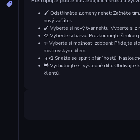
Postupujte podle následujících kroků a vytvo
🖌️ Odstřihněte zlomený nehet: Začněte tím,
nový začátek.
💅 Vyberte si nový tvar nehtu: Vyberte si z 
🎨 Vyberte si barvu: Prozkoumejte širokou 
✨ Vyberte si možnosti zdobení: Přidejte slo
mistrovským dílem.
👩‍🎨 Snažte se splnit přání hostů: Naslouch
🌟 Vychutnejte si výsledné dílo: Obdivujte k
klientů.