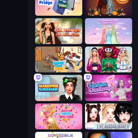
Fill The Fridge
K-Pop Halloween Dress Up
Glamour Beach Life
Tailor Stylist: Fashion Diary
Knock Your Mind
BFFs Luxury Loungewear
Makeover Surgeons
Fashion Challenge: Catwalk Run
Dress To Impress: New Year's Party
Live Avatar Maker: Girls