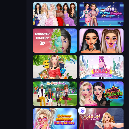
Model Dress Up Girl
BFFs K-Pop Fangirls
Monster Makeup 3D
Makeup Trends: Then and Now
Travel with Me: ASMR Edition
Lulu's Fashion World
Superstar Family Dress Up
Pop Culture Halloween Makeup