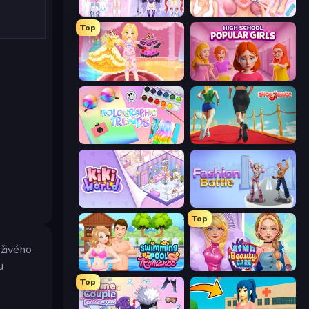
Idol Livestream: Fashion Game
BFF Makeover - Spa & Dress Up
Top
Royal Glow Princess Makeover
High School Popular Girls
Holographic Trends
Shoe Race
KiKi World
Fashion Battle
Top
 živého
u
Swimming Pool Romance
ASMR Beauty Care
Top