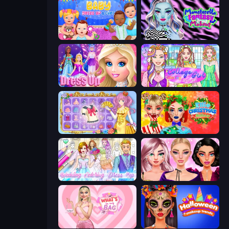
Baby Dress Up
Monsterella Fantasy Makeup
Princess Dress Up
College Girl Coloring Dress Up
Anime Princess Dress Up
Ellie Christmas Makeup
Wedding Coloring Dress Up Game
New Year Makeup Trends
What's In My Bag
Halloween Makeup Trends