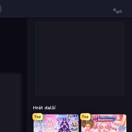
Hrát další
Top
Top