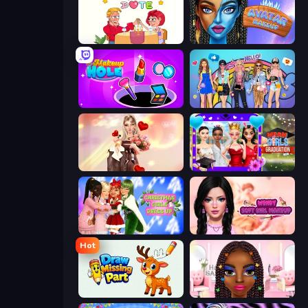
Impossible Date
Avatar Make Up
Make Up Hole
College Girls Team Makeover
GRWM Date Night
Mean Girls Graduation Day
Christmas Girls Dress Up
Wendy Soft Girl Makeup
Hot
Draw Missing Part | DOP Puzzle
Braided Hairstyles Fashion