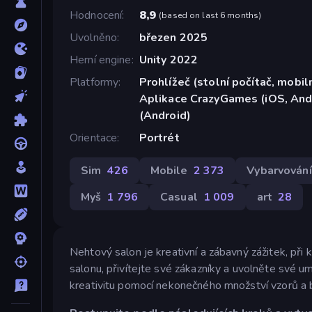
Hodnocení
8,9
(
based on last 6 months
)
Uvolněno
březen 2025
Herní engine
Unity 2022
Platformy
Prohlížeč (stolní počítač, mobiln
Aplikace CrazyGames (iOS, And
(Android)
Orientace
Portrét
Sim
426
Mobile
2 373
Vybarvování
Myš
1 796
Casual
1 009
art
28
Nehtový salon je kreativní a zábavný zážitek, při 
salonu, přivítejte své zákazníky a uvolněte své 
kreativitu pomocí nekonečného množství vzorů a b