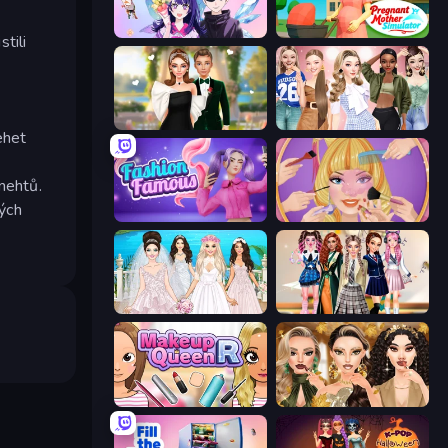
Anime Couple: Avatar Maker
Pregnant Mother Simulator
tili
Valentine's Day Proposal
Fashion Week 2025
ehet
 nehtů.
vých
Fashion Famous
Extreme Makeover
Model Wedding
Back To School: Uniforms Edition
Make Up Queen R
Autumn Glam Gala