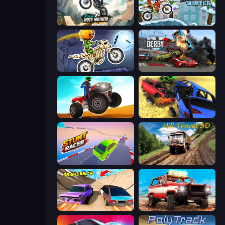
Xtreme Moto Mayhem
Moto X3M 4 Winter
Moto X3M 6: Spooky Land
Demolition Derby 2
ATV Ultimate Offroad
Car Crash Simulator Royale
Stunt Racer
Hill Travel 3D
Turbo Cars: Pipe Stunts
Offroad Masters Challenge