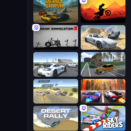
Derby Crash
Sunset Bike Racing
Stickman Annihilation 2
Derby Crash 2
Crazy Stunt Cars Multiplayer
Obby: Car Crash Sandbox
Derby Crash 3
Night City Racing
Desert Rally
Sky Riders