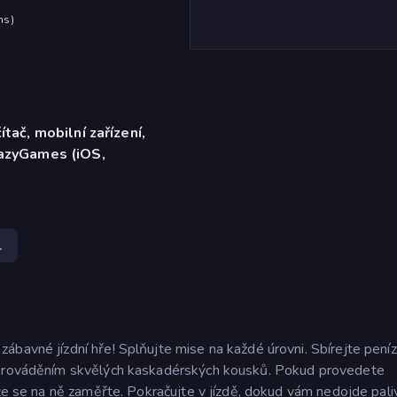
hs
)
ítač, mobilní zařízení,
razyGames (iOS,
1
ábavné jízdní hře! Splňujte mise na každé úrovni. Sbírejte pení
t prováděním skvělých kaskadérských kousků. Pokud provedete
kže se na ně zaměřte. Pokračujte v jízdě, dokud vám nedojde pali