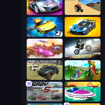
Grand Cyber City
PolyTrack
Ultimate Flying Car 2
GT Cars Mega Ramps
Ultimate Flying Car
Super MX - Last Season
4x4 Offroader
MX Offroad Master
Derby Crash 5
Jet Boat Racing