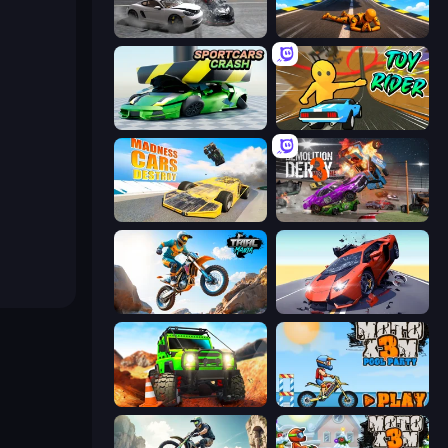
Gearshift One
Jump Master: Car Racing
Sportcars Crash
Toy Rider
Madness Cars Destroy
Demolition Derby 3
Trial Mania
Hyper Cars Ramp Crash
Offroad Life 3D
Moto X3M 5: Pool Party