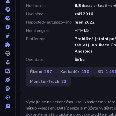
Hodnocení
8,8
(
based on last 6 mont
Uvolněno
září 2016
Naposledy aktualizováno
říjen 2022
Herní engine
HTML5
Platformy
Prohlížeč (stolní poč
tablet), Aplikace C
Android)
Orientace
Šířka
Řízení
297
Kaskadér
130
3D
1 43
Monster-Truck
23
Vydejte se na nekonečnou jízdu kamionem v této z
nákup vylepšení. Další peníze si můžete vyděla
dokonalé přistání, získáte obrovský zrychlení, ta