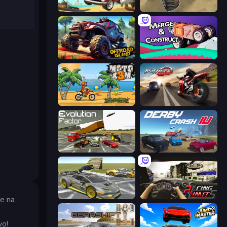
Stunt Paradise
Monster Cars: Ultimate Simulator
Offroad Island
Merge & Construct
Moto X3M
Traffic Rider
Evolution Factor
Derby Crash 4
Wrong Way
Racing Limits
ze na
vo!