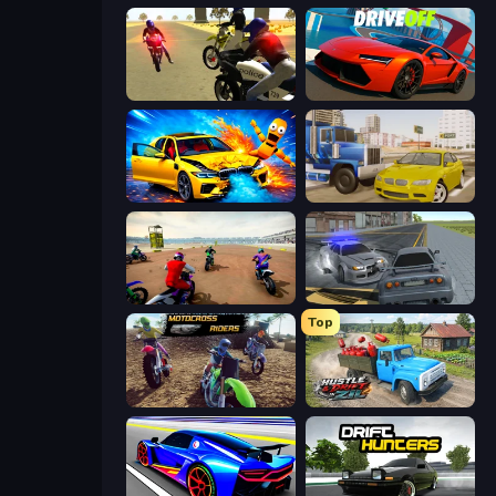
3D Moto Simulator 2
DriveOff
BMG: Ragdoll Playground
Crazy Car Stunts
Super MX - The Champion
RCC City Racing
Top
MotoCross Riders
Hustle & Drift in ZIL