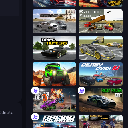
Xtreme DRIFT Racing
Offroad Island
Gearshift One
Evolution Factor
Drift Hunters
Wrong Way
Offroad Life 3D
Derby Crash 4
Demolition Derby 3
Rally Racer Dirt
ládnete