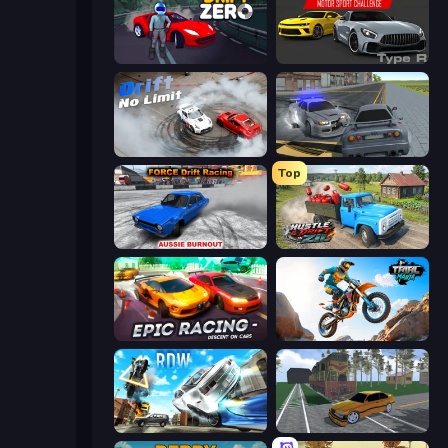
Drift Zero
Motor Sport Challenge Type R
Drift No Limit
RCC City Racing
Top
Force Drift Racing: Aussie Burnout
Hustle & Drift in ZIL
Epic Racing - Descent on Cars
Trial Mania
Real Drift World
Obby: Car Crash Sandbox