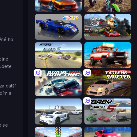
Racing Unlimited
MotoCross Riders
é
Circuit Racing
Demolition Derby 2
ížné ho
 plné
budete
Derby Crash 3
Offroad Masters Challenge
za další
edím a
Xtreme City Drifting
Extreme Drifter
Crazy Stunt Cars Multiplayer
Derby Crash 5
e se