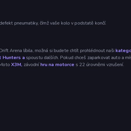
i defekt pneumatiky, čímž vaše kolo v podstatě končí.
ift Arena líbila, možná si budete chtít prohlédnout naši
katego
t Hunters a
spoustu dalších. Pokud chceš zaparkovat auto a mí
j Moto
X3M,
závodní
hru na motorce
s 22 úrovněmi vzrušení.