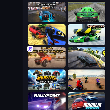
Street Racing: Open World
Speed Racing Pro 2
Car Crash Simulator Royale
Sportcars Crash
Ultimate Truck Driving Simulator 2020
Burnout Drift 2: Hilltop
Monster Truck Arena
Super MX - The Champion