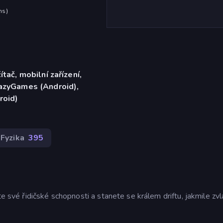
hs
)
ítač, mobilní zařízení,
razyGames (Android),
roid)
Fyzika
395
te své řidičské schopnosti a stanete se králem driftu, jakmile zv