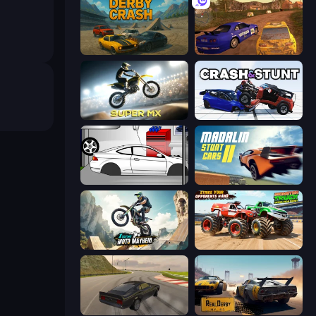
Derby Crash
Dirt Rally Driver HD
Super MX - Last Season
Crash & Stunt
Drag Racer V2
Madalin Stunt Cars 2
Xtreme Moto Mayhem
Monster Truck Demolition Derby
Burnout Drift
RealDerby - Crash Day