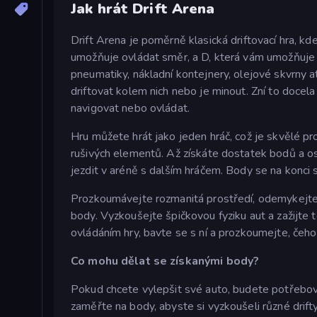
Jak hrát Drift Arena
Drift Arena je poměrně klasická driftovací hra, k
umožňuje ovládat směr, a D, která vám umožňuje d
pneumatiky, nákladní kontejnery, olejové skvrny
driftovat kolem nich nebo je minout. Zní to docela
navigovat nebo ovládat.
Hru můžete hrát jako jeden hráč, což je skvělé pro 
rušivých elementů. Až získáte dostatek bodů a oso
jezdit v aréně s dalším hráčem. Body se na konci s
Prozkoumávejte rozmanitá prostředí, odemykejte 
body. Vyzkoušejte špičkovou fyziku aut a zažijte te
ovládáním hry, bavte se s ní a prozkoumejte, čeh
Co mohu dělat se získanými body?
Pokud chcete vylepšit své auto, budete potřebov
zaměřte na body, abyste si vyzkoušeli různé drift