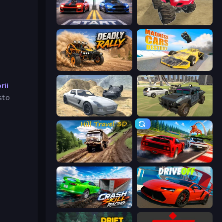
Street Racer 2
Monster Cars: Ultimate Simulator
Deadly Rally
Madness Cars Destroy
rii
sto
Derby Crash 2
4x4 Offroader
Hill Travel 3D
Racing: Online!
Crash Skill Racing
DriveOff