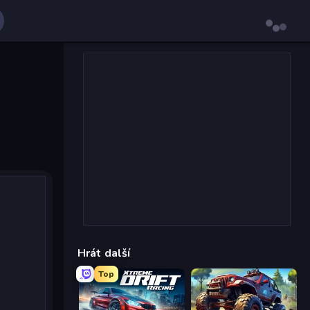
Hrát další
Top