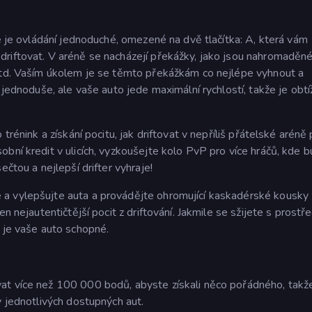
de je ovládání jednoduché, omezené na dvě tlačítka: A, která vám
riftovat. V aréně se nacházejí překážky, jako jsou nahromaděn
 atd. Vaším úkolem je se těmto překážkám co nejlépe vyhnout a
 jednoduše, ale vaše auto jede maximální rychlostí, takže je obt
trénink a získání pocitu, jak driftovat v nepříliš přátelské aréně
bní kredit v ulicích, vyzkoušejte kolo PvP pro více hráčů, kde 
ečtou a nejlepší drifter vyhraje!
a vylepšujte auta a provádějte ohromující kaskadérské kousky 
n nejautentičtější pocit z driftování. Jakmile se sžijete s prostř
o je vaše auto schopné.
at více než 100 000 bodů, abyste získali něco pořádného, takž
y jednotlivých dostupných aut.