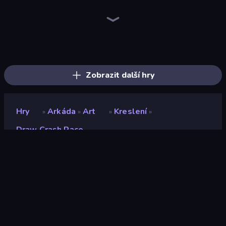
Draw Climber
Draw Bridge
One Line
Merge & Construct
Doodle Road
Screamals
Draw Line
Car Drawing Game
Bouncy Motors
Draw To Smash!
Line Rider
Eggy Car
Draw Bridge Puzzle
Chicken Scream
Syder Hyper Drive
Rovercraft
Hungry Frog
Bobr Turbo: Craft Cars
Zobrazit další hry
Hry
Arkáda
Art
Kreslení
»
»
»
»
Draw Crash Race
Draw Crash Race
Vývojář
Andrey Melnikov
Hodnocení
8,5
(
based on last 6 months
)
Uvolněno
červen 2023