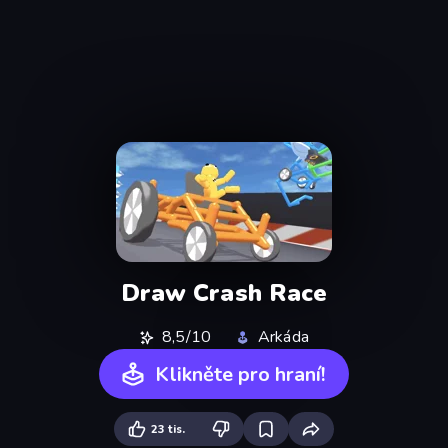
Draw Crash Race
8,5/10
Arkáda
Klikněte pro hraní!
23 tis.