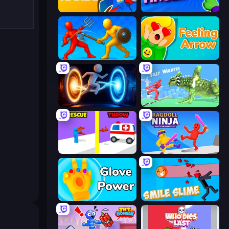
Ninja Hands
Magic Finger 3D
Epic Sword Battle! Fight in Arena
Feeling Arrow
Portal Escape
Silly Walkers
Rescue Throw
Ragdoll Ninja: Imposter Hero
Glove Power
Smile Slime