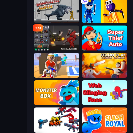
Sharkosaurus Rampage
Jailbreak: Hide or Attack!
Hot
Last Play: Ragdoll Sandbox
Super Thief Auto
Blaster Pranks
Felon Play: Ragdoll Sandbox
Monster Box
Web Slinging Race
Gun Blast
Slash Royal