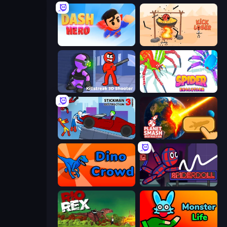
Dash Hero
Kick Loser
Killstreak 3D Shooter
Spider Evolution: Runner Game
Stickman Destruction 3 Heroes
Planet Smash Destruction
Dino Crowd
SpiderDoll