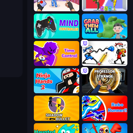
TNT Bomber
Who Dies Last?
Mind Controller
Grab Them All
Time Control!
Doodle Smash
Ninja Hands 2
Professor Strange
Shadow Bullet
Robo Runner