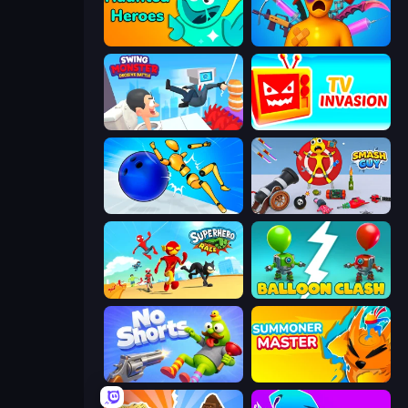
Haunted Heroes
Fun Ragdoll Challenge!
Swing Monster: Decisive Battle
TV Invasion
Playground Man! Ragdoll Show!
Smash Guy: Ragdoll Punch Hero
Superhero Race!
Balloon Clash
No Shorts
Summoner Master