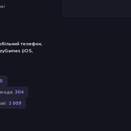
ів
)
обільний телефон,
zyGames (iOS,
0
шкода
304
ual
1 009