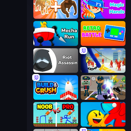
Animal DNA Run
Magic Hands
Mecha Run
Retro Battle
Riot Assassin
Slasher
Build and Crush
Find The Alien
DOP Noob: Draw to Save
Riot Escape