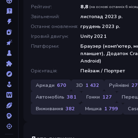
Рейтинг
8,8
(
на основі останніх 6 місяц
Звільнений
листопад 2023 р.
Останнє оновлення
грудень 2023 р.
Ігровий двигун
Unity 2021
Платформи
Браузер (комп'ютер, м
планшет), Додаток Cra
Android)
Орієнтація
Пейзаж / Портрет
Аркади
670
3D
1 432
Руйнівні
27
Автомобіль
381
Гонки
127
Пере
Виживання
382
Мишка
1 799
Cas