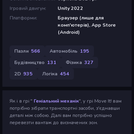
Ігровий двигун
Unity 2022
Платформи
Браузер (лише для
комп'ютерів), App Store
(Android)
Пазли
566
Автомобіль
195
Будівництво
131
Фізика
327
2D
935
Логіка
454
Як і в грі "
Геніальний механік
", у грі Move It! вам
потрібно зібрати транспортні засоби, з'єднавши
деталі між собою. Далі вам потрібно успішно
перевезти вантаж до визначених зон.