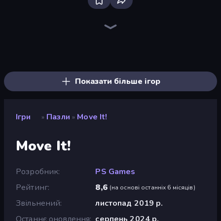
Piles of Mahjong
Piece of Cake: Merge and Bake
Skydom
Screw Out: Bolts and Nuts
Draw Bridge
Arrow Escape
One Line
Knock Your Mind
Block Blaster
Skydom: Reforged
Thief Puzzle
Mansion Tale: Merge Secrets
Designville: Merge & Design
Mahjongg Solitaire
Wood Block Journey
Line Driver
DOP Noob: Draw to Save
Yarn Fever! Unravel Puzzle
Показати більше ігор
Ігри
Пазли
Move It!
»
»
Move It!
Розробник
PS Games
Рейтинг
8,6
(
на основі останніх 6 місяців
)
Звільнений
листопад 2019 р.
Останнє оновлення
серпень 2024 р.