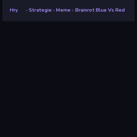
Hry
Strategie
Meme
Brainrot Blue Vs Red
»
»
»
Brainrot Blue Vs Red
Vývojář
This Is RG
Hodnocení
9,2
(
based on last 6 months
)
Uvolněno
duben 2026
Naposledy aktualizováno
červen 2026
Herní engine
Godot
Platformy
Prohlížeč (stolní počítač,
mobilní zařízení, tablet),
Aplikace CrazyGames
(iOS, Android)
Orientace
Šířka