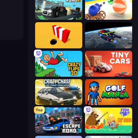
Escape Road 2
Ball Blaster
Color Hole
Flying Wings HoverCraft
Crazy Flips 3D
Tiny Cars
Crazy Chase - Car Chase Simulator
Golf Mania
Top
Escape Road 3
Fish Orbit