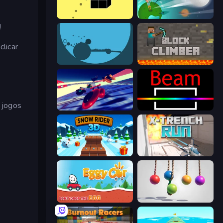
Bounce Blocku Golf
Golf Orbit
!
licar
circloO
Block Climber
 jogos
Hyperspace Racers 3
Beam
Snow Rider 3D
X Trench Run
Eggy Car
Pendulum Master