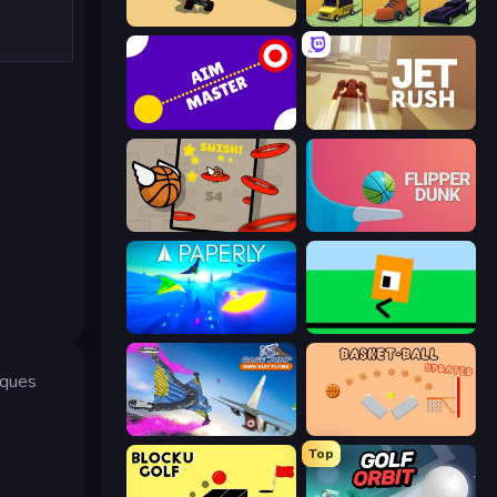
PolyTrack
Drift Boss
Aim Master
Jet Rush
Flappy Dunk
Flipper Dunk 3D
Paperly: Paper Plane Adventure
Oh, flip!
oques
Base Jump Wing Suit Flying
Basket-Ball
Top