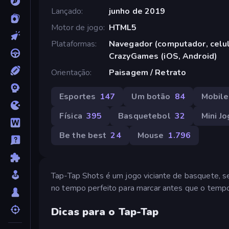
Lançado
junho de 2019
Motor de jogo
HTML5
Plataformas
Navegador (computador, celula
CrazyGames (iOS, Android)
Orientação
Paisagem / Retrato
Esportes
147
Um botão
84
Mobile
Física
395
Basquetebol
32
Mini J
Be the best
24
Mouse
1.796
Tap-Tap Shots é um jogo viciante de basquete, se
no tempo perfeito para marcar antes que o temp
Dicas para o Tap-Tap