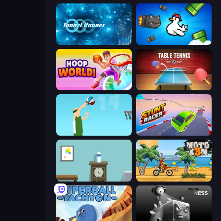
Tunnel Runner
Honk
Hoop World 3D
Table Tennis World Tour
Street Ball Jam
Stunt Racer
Flip Bottle
Moto X3M