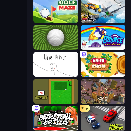
Golf Maze
Jump Into The Plane
The Speedy Golf
Bouncemasters
Line Driver
Knife Show
Mini Putt
Only Up: Parkour
Top
Basketball Skills
Mad Pursuit