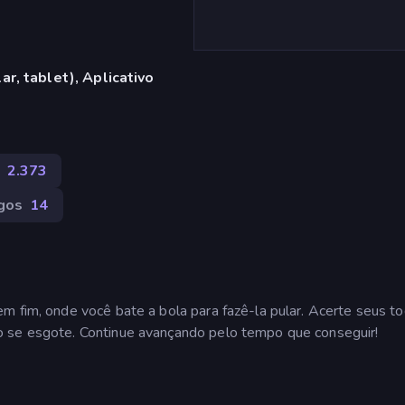
r, tablet), Aplicativo
2.373
ogos
14
m fim, onde você bate a bola para fazê-la pular. Acerte seus t
o se esgote. Continue avançando pelo tempo que conseguir!