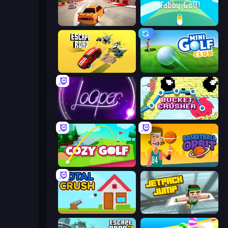
Burnout Racers
Fabby Golf!
Escape Road
Mini Golf Club
Looper
Bucket Crusher
Cozy Golf
Basketball Orbit
Total Crush
Jetpack Jump