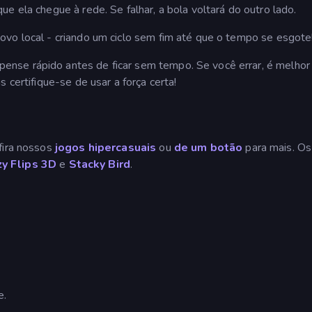
e ela chegue à rede. Se falhar, a bola voltará do outro lado.
ovo local - criando um ciclo sem fim até que o tempo se esgote
se rápido antes de ficar sem tempo. Se você errar, é melhor c
 certifique-se de usar a força certa!
fira nossos
jogos hipercasuais
ou
de um botão
para mais. Os
zy Flips 3D
e
Stacky Bird
.
e.