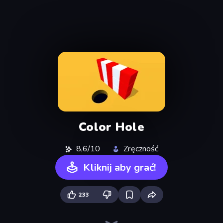
Color Hole
8,6/10
Zręczność
Kliknij aby grać!
233