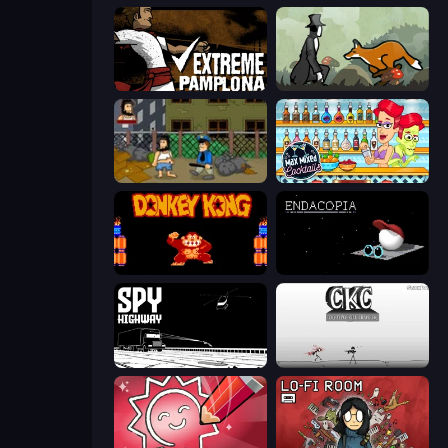
Extreme Pamplona
The Illusionist's Dream
Hobo
Max Mixed Cocktails
Donkey Kong Returns
Endacopia
Spy Highway
Creative Kill Chamber