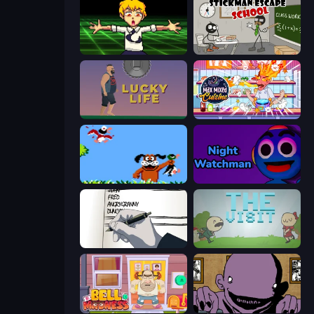
Chainsaw Dance
Stickman Escape School
Lucky Life
Max Mixed Cuisine
Duck Hunt
Night Watchman
Death Note Type
The Visit
Bell Madness
The Owner Is Dead