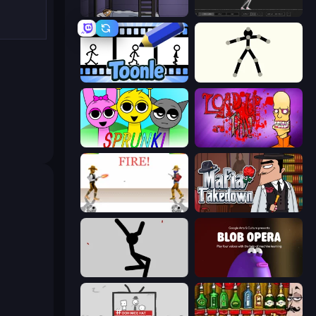
The Visitor
Skeleton Simulator
Toonle
Stick Animator
Sprunki
Load Up and Kill
Gunblood
Mafia Takedown
Rag Doll
Blob Opera