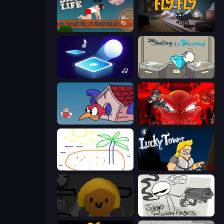
Short Life 2
Fly for Fly
Tile Jumper 3D
Stealing the Diamond
Cuphead
Madness Accelerant
Skribbl.io
Lucky Tower
Seven Days in Purgatory
Johnny Rocketfingers