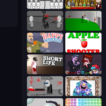
We Become What We Behold
Bartender The Right Mix
Madness Project Nexus
Die In Style
Happy Wheels
Apple Shooter
Short Life
Friday Night Funkin'
Madness Deathwish
Exhibit of Sorrows