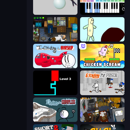
Bush Ragdoll
Virtual Online Piano
Foreign Creature
Doodieman Voodoo
Infiltrating the Airship
Chicken Scream
Scary Maze
Escaping the Prison
Fleeing the Complex
Foreign Creature 2