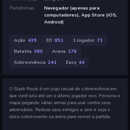
Plataformas
Navegador (apenas para
computadores), App Store (iOS,
Android)
Ação
439
3D
851
1 Jogador
71
Batalha
380
Arena
176
Sobrevivência
241
Easy
44
O Slash Royal é um jogo casual de sobrevivência em
que você luta até ser o último jogador vivo. Percorra o
mapa pegando várias armas para usar contra seus
adversários. Reduza seus inimigos a zero e seja o
único sobrevivente na arena para vencer a partida.