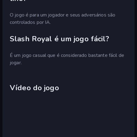
O jogo é para um jogador e seus adversários são
controlados por IA.
Slash Royal é um jogo fácil?
É um jogo casual que é considerado bastante fácil de
jogar.
Vídeo do jogo