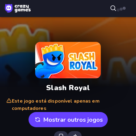
Slash Royal
Este jogo está disponível apenas em
computadores
Mostrar outros jogos