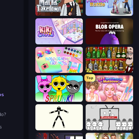
Mafia Takedown
Fashion Battle
KiKi World
Blob Opera
Holographic Trends
Bartender The Right Mix
Top
os
Sprunki
BFF Makeover - Spa & Dress Up
do?
s
Stick Animator
We Become What We Behold