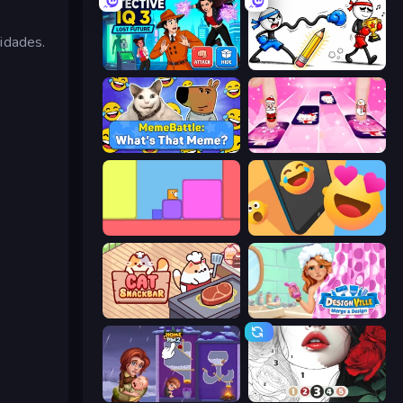
idades.
Detective IQ 3
Doodle Smash
MemeBattle: What's That Meme?
Catch Tiles: Piano Game
Level EATEN!
Reply Run
Cat Snack Bar
Designville: Merge & Design
Home Pin 2
Numicolor