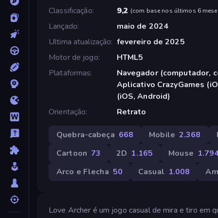
Classificação
9,2
(
com base nos últimos 6 mese
Lançado
maio de 2024
Ultima atualização
fevereiro de 2025
Motor de jogo
HTML5
Plataformas
Navegador (computador, ce
Aplicativo CrazyGames (iO
(iOS, Android)
Orientação
Retrato
Quebra-cabeça
668
Mobile
2.368
Cartoon
73
2D
1.165
Mouse
1.79
Arco e Flecha
50
Casual
1.008
Am
Love Archer é um jogo casual de mira e tiro em q