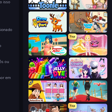
o isso
Toonle
Office Kissing (Japanese)
sionado
Draw Missing Part | DOP Puzzle
Knock Your Mind
Top
o
Pregnant Mother Simulator
Royal Glow Princess Makeover
ôs ou
mor em
Jelly Dye
Anime Couple: Avatar Maker
Detective IQ: Brain Games
Shoe Race
Top