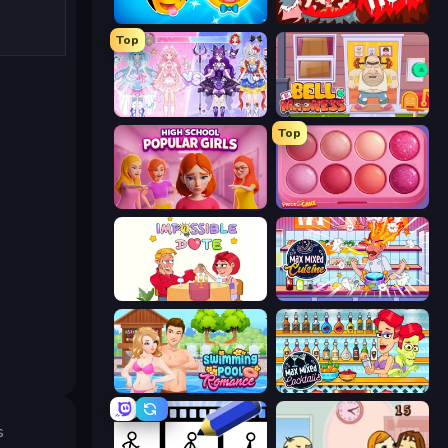
Smileys: Family Tree emoji
Girlfriend from Hell
Top
Idol Livestream: Fashion Game
Bell Madness
Top
High School Popular Girls
Piece of Cake: Merge and Bake
Impossible Date
Max Mixed Cuisine
Swimming Pool Romance
Max Mixed Cocktails
s