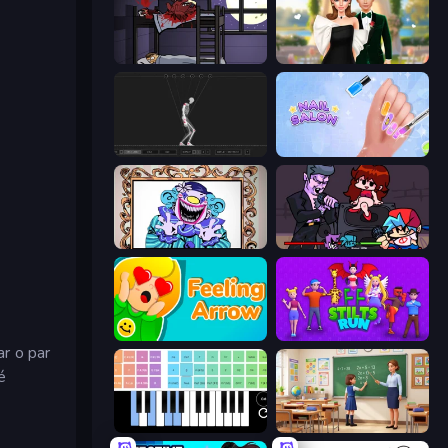
The Visitor
Valentine's Day Proposal
Skeleton Simulator
Nail Salon
Exhibit of Sorrows
Friday Night Funkin'
Feeling Arrow
Stilts Run
r o par
é
Virtual Online Piano
High School Teacher Simulator