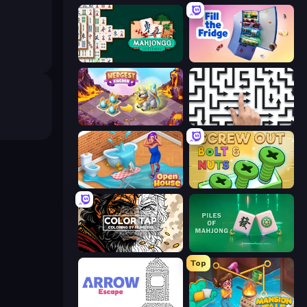
Mahjongg Solitaire
Fill The Fridge
Mergest Kingdom
Arrow Escape: Puzzle
Open House
Screw Out: Bolts and Nuts
Color Tap: Coloring by Numbers
Piles of Mahjong
Top