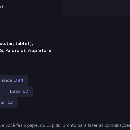
s
)
lular, tablet),
S, Android), App Store
Física
394
4
Easy
57
or
12
ue você faz o papel do Cupido, pronto para fazer as combinaçõe