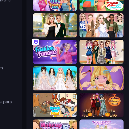
ASMR Beauty Care
Pregnant Mother Simulator
Valentine's Day Proposal
Fashion Week 2025
Fashion Famous
Back To School: Uniforms Edition
om
Model Wedding
Extreme Makeover
s para
Knock Your Mind
K-Pop Halloween Dress Up