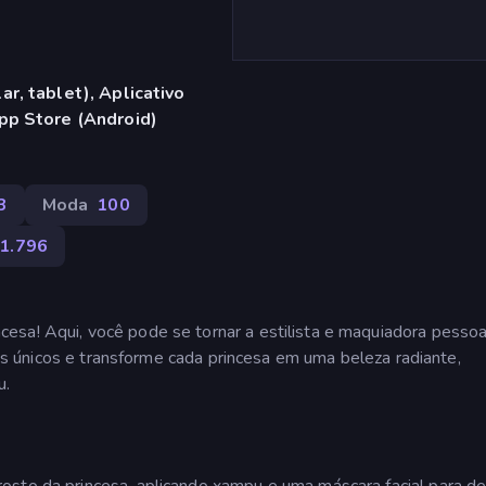
r, tablet), Aplicativo
pp Store (Android)
3
Moda
100
1.796
esa! Aqui, você pode se tornar a estilista e maquiadora pessoa
ooks únicos e transforme cada princesa em uma beleza radiante,
u.
sto da princesa, aplicando xampu e uma máscara facial para de