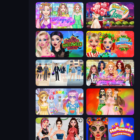
College Girl Coloring Dress Up
Harley Learns To Love
Pop Culture Halloween Makeup
Ellie Christmas Makeup
College Girl & Boy Makeover
Superstar College Girls Makeover
Anime Kawaii Dress Up
Iconic Halloween Costumes