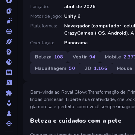
Lançado
abril de 2026
Motor de jogo
Unity 6
Plataformas
Navegador (computador, celula
CrazyGames (iOS, Android), A
Orientação
Panorama
Beleza
108
Vestir
94
Mobile
2.37
Maquilhagem
50
2D
1.166
Mouse
Bem-vinda ao Royal Glow: Transformação de Princ
lindas princesas! Liberte sua criatividade, crie l
glamorosa e perfeita, como você sempre imagino
Beleza e cuidados com a pele
Comece sua jornada de transformação lavando o ro