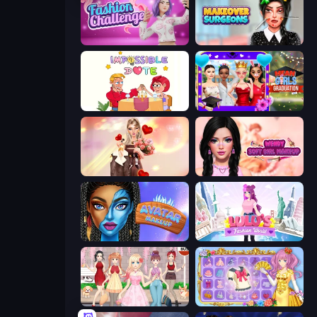
Fashion Challenge: Catwalk Run
Makeover Surgeons
Impossible Date
Mean Girls Graduation Day
GRWM Date Night
Wendy Soft Girl Makeup
Avatar Make Up
Lulu's Fashion World
Anime Girls Dress Up Games
Anime Princess Dress Up