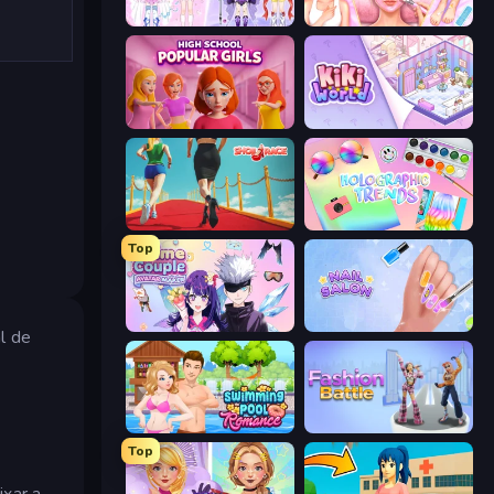
Idol Livestream: Fashion Game
BFF Makeover - Spa & Dress Up
High School Popular Girls
KiKi World
Shoe Race
Holographic Trends
Top
Anime Couple: Avatar Maker
Nail Salon
l de
Swimming Pool Romance
Fashion Battle
Top
ixar a