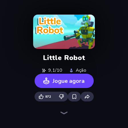
Little Robot
9,1/10
Ação
Jogue agora
972
Stickman Rebirth
Ghost Walker
Riot Assassin