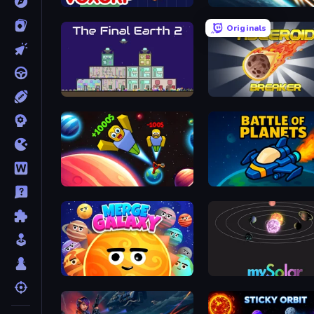
Voxorp
Netquel
Originals
The Final Earth 2
Asteroid Breaker
Obby: +1 to Spaceflight Altitude
Battle of the Planets
Merge Galaxy
mySolar: Build Your Plan