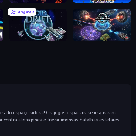
Infinite Launch
Astro Burn: Tiny Paws Edition
Originals
Void Drift
Nexusorbiter
es do espaço sideral! Os jogos espaciais se inspiraram
contra alienígenas e travar imensas batalhas estelares.