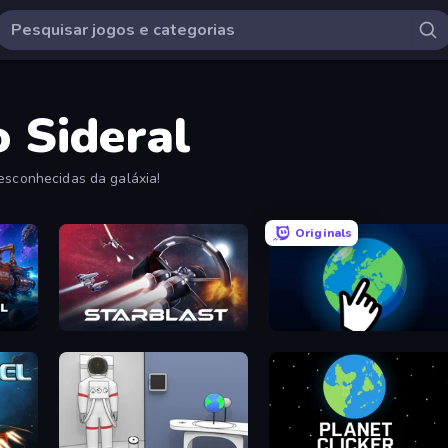
 Sideral
desconhecidas da galáxia!
Originals
StarBlast
Planet Clicker 2