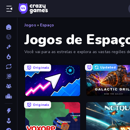
Jogos
»
Espaço
Jogos de Espaço
Você vai para as estrelas e explora as vastas regiões 
Updated
Originals
Space Waves
Galactic Drill
Originals