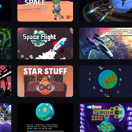
Space Colony
Starbase Gunship
Shoot Your Nightmare: Space Isolation
Space Flight
Hyperspace: Quantum Fractu
Star Stuff
Galactic Crusade Clicker