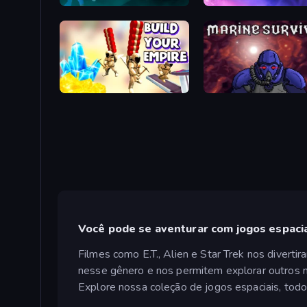
SpaceWars
Space City - Build Your Empire
Marine Survivors
Você pode se aventurar com jogos espacia
Filmes como E.T., Alien e Star Trek nos divert
nesse gênero e nos permitem explorar outros m
Explore nossa coleção de jogos espaciais, todos 