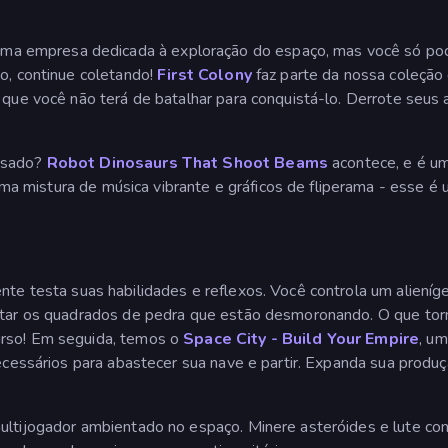
ma empresa dedicada à exploração do espaço, mas você só pod
to, continue coletando!
First Colony
faz parte da nossa coleção
a que você não terá de batalhar para conquistá-lo. Derrote seus
assado?
Robot Dinosaurs That Shoot Beams
acontece, e é um
a mistura de música vibrante e gráficos de fliperama - esse é
nte testa suas habilidades e reflexos. Você controla um alieníg
vitar os quadrados de pedra que estão desmoronando. O que torn
urso! Em seguida, temos o
Space City - Build Your Empire
, u
necessários para abastecer sua nave e partir. Expanda sua produ
multijogador ambientado no espaço. Minere asteróides e lute con