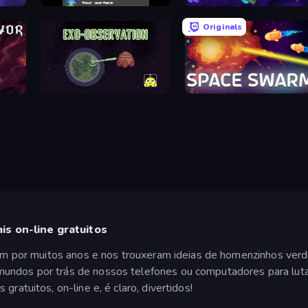
Space Hex: War Merge Shooter
Planet Life
Stellar Mines: Space Miner
Originals
Exo Observation
Space Swarm
is on-line gratuitos
iram por muitos anos e nos trouxeram ideias de homenzinhos verd
undos por trás de nossos telefones ou computadores para lutar 
gratuitos, on-line e, é claro, divertidos!