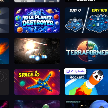
Space Museum Escape
Planet Clicker
Idle Planet Destroyer
Idle Space Business Tycoon
Space Battle
Planetary Terraformer
Originals
ets
Space.io
Build your Rocket