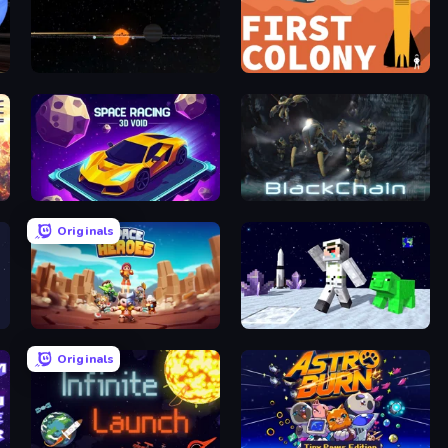
Planetarium 2
First Colony
re
Space Racing 3D: Void
BlackChain
Originals
Space Heroes
SpaceCraft Noob: Return to Earth
Originals