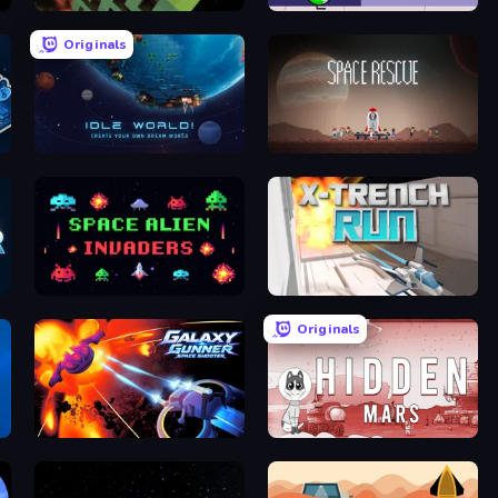
Maze Planet 3D
Duck Life: Space
Originals
Idle World
Space Rescue
Space Alien Invaders
X Trench Run
Originals
Galaxy Gunner: Space Shooter
Hidden Mars