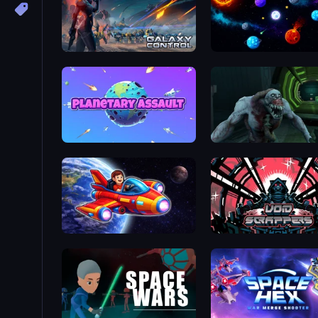
Galaxy Control: 3D Strategy
Sticky Orbit
Planetary Assault
Obby Space Challenge: Starships
Void Scrappers