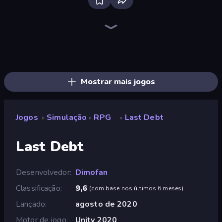
Bloxd.io
Ragdoll Archers
EvoWars.io
Piece of Cake: Merge and Bake
Veck.io
Traffic Rider
Racing Limits
Mahjongg Solitaire
Screw Out: Bolts and Nuts
Words of Wonders
Piles of Mahjong
Designville: Merge & Design
Space Waves
Miniblox
SkillWarz
Stickman Clash
Fortzone Battle Royale
Arrow Escape
Mostrar mais jogos
Jogos
Simulação
RPG
Last Debt
»
»
»
Last Debt
Desenvolvedor
Dimofan
Classificação
9,6
(
com base nos últimos 6 meses
)
Lançado
agosto de 2020
Motor de jogo
Unity 2020