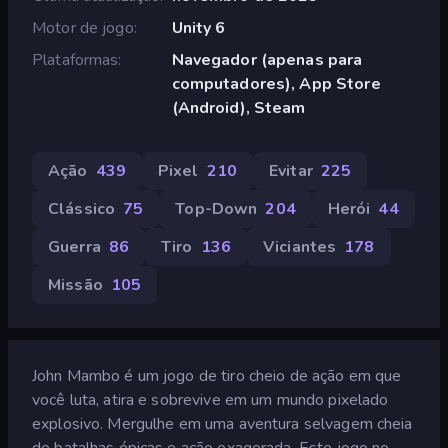
Motor de jogo
Unity 6
Plataformas
Navegador (apenas para
computadores), App Store
(Android), Steam
Ação
439
Pixel
210
Evitar
225
Clássico
75
Top-Down
204
Herói
44
Guerra
86
Tiro
136
Viciantes
178
Missão
105
John Mambo é um jogo de tiro cheio de ação em que
você luta, atira e sobrevive em um mundo pixelado
explosivo. Mergulhe em uma aventura selvagem cheia
de batalhas épicas e ação exagerada. Este jogo no