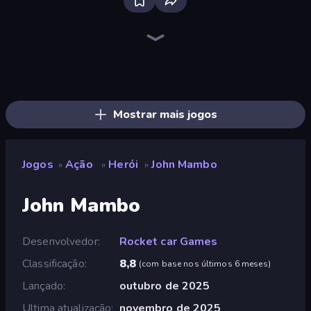
Bloxd.io
Ragdoll Archers
EvoWars.io
Veck.io
Piece of Cake: Merge and Bake
Racing Limits
Traffic Rider
Mahjongg Solitaire
Screw Out: Bolts and Nuts
Words of Wonders
Piles of Mahjong
Designville: Merge & Design
Miniblox
Stickman Clash
Space Waves
SkillWarz
Fortzone Battle Royale
Arrow Escape
Mostrar mais jogos
Jogos
Ação
Herói
John Mambo
»
»
»
John Mambo
Desenvolvedor
Rocket car Games
Classificação
8,8
(
com base nos últimos 6 meses
)
Lançado
outubro de 2025
Ultima atualização
novembro de 2025